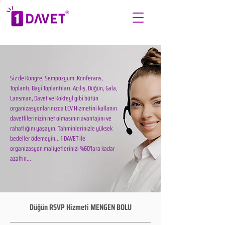
Siz de Kongre, Sempozyum, Konferans,
Toplantı, Bayi Toplantıları, Açılış, Düğün, Gala,
Lansman, Davet ve Kokteyl gibi bütün
organizasyonlarınızda LCV Hizmetini kullanın
davetlilerinizin net olmasının avantajını ve
rahatlığını yaşayın. Tahminlerinizle yüksek
bedeller ödemeyin... 1 DAVET ile
organizasyon maliyetlerinizi %60'lara kadar
azaltın...
Düğün RSVP Hizmeti MENGEN BOLU