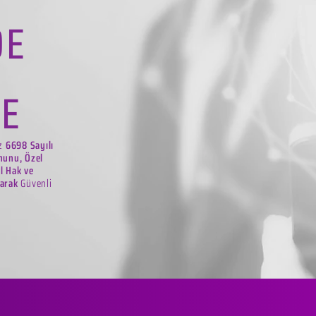
DE
LE
iz
6698 Sayılı
nunu, Özel
el Hak ve
larak
Güvenli