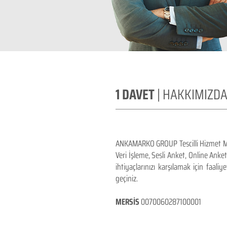
1 DAVET
| HAKKIMIZD
ANKAMARKO GROUP Tescilli Hizmet M
Veri İşleme, Sesli Anket, Online Ank
ihtiyaçlarınızı karşılamak için faali
geçiniz.
MERSİS
0070060287100001