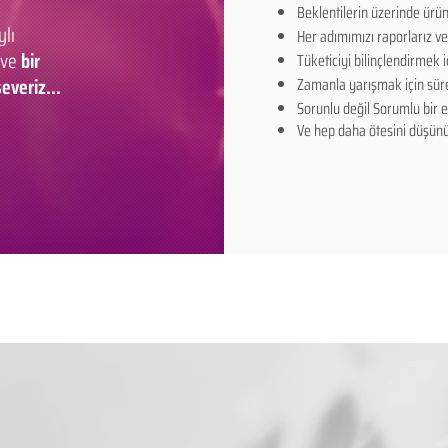
Beklentilerin üzerinde ürü
ylı
Her adımımızı raporlarız ve
 ve
bir
Tüketiciyi bilinçlendirmek iç
everiz...
Zamanla yarışmak için sürek
Sorunlu değil Sorumlu bir ek
Ve hep daha ötesini düşünü