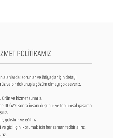
HİZMET POLİTİKAMIZ
 alanlarda; sorunlar ve ihtiyaçlar için detaylı
rüz ve bir dokunuşla çözüm olmayı çok severiz.
 ürün ve hizmet sunarız.
önce DOĞAYI sonra insanı düşünür ve toplumsal yaşama
ırız.
r, geliştirir ve eğitiriz.
 ve gizliliğini korumak için her zaman tedbir alırız.
rız.​