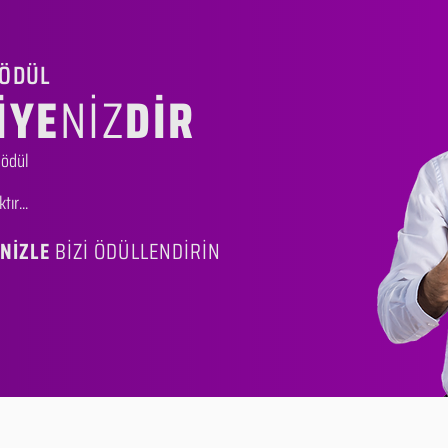
 ÖDÜL
İYE
NİZ
DİR
 ödül
ır...
İNİZLE
BİZİ ÖDÜLLENDİRİN