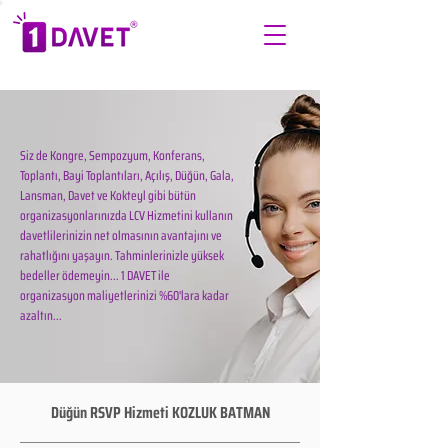
Siz de Kongre, Sempozyum, Konferans,
Toplantı, Bayi Toplantıları, Açılış, Düğün, Gala,
Lansman, Davet ve Kokteyl gibi bütün
organizasyonlarınızda LCV Hizmetini kullanın
davetlilerinizin net olmasının avantajını ve
rahatlığını yaşayın. Tahminlerinizle yüksek
bedeller ödemeyin... 1 DAVET ile
organizasyon maliyetlerinizi %60'lara kadar
azaltın...
Düğün RSVP Hizmeti KOZLUK BATMAN