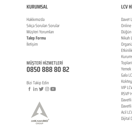
KURUMSAL
LCV H
Hakkımızda
Davet 
Sıkça Sorulan Sorula
r
Online
Müşteri Yorumları
Düğün 
Talep Formu
Nikah 
İletişim
Organi
Blog
Etkinli
Kurums
MÜŞTERİ HİZMETLERİ
Toplan
0850 888 80 82
Yemek 
Gala L
Koktey
Bizi Takip Edin
VIP LC
RSVP H
Davetl
© Copyright
Davetl
Acil LC
Dijital