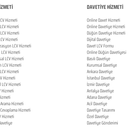
İZMETİ
DAVETİYE HİZMETİ
LCV Hizmeti
Online Davet Hizmeti
 LCV Hizmeti
Online Davetiye Hizmeti
LCV Hizmeti
Düğün Davetiye Hizmeti
LCV Hizmeti
Dijital Davetiye
zasyon LCV Hizmeti
Davet LCV Formu
k LCV Hizmeti
Online Düğün Davetiyesi
al LCV Hizmeti
Basılı Davetiye
tı LCV Hizmeti
Kurumsal Davetiye
LCV Hizmeti
Ankara Davetiye
CV Hizmeti
İstanbul Davetiye
l LCV Hizmeti
İzmir Davetiye
V Hizmeti
Antalya Davetiye
izmeti
Adana Davetiye
i Arama Hizmeti
Acil Davetiye
i Cevaplama Hizmeti
Davetiye Tasarımı
V Hizmeti
Özel Davetiye
 Davetiye
Davetiye Gönderimi