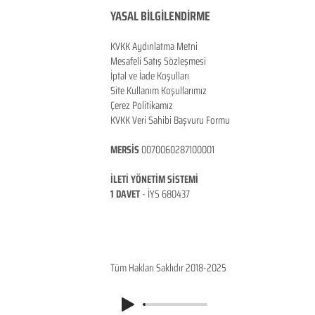
YASAL BİLGİLENDİRME
KVKK Aydınlatma Metni
Mesafeli Satış Sözleşmesi
İptal ve İade Koşulları
Site Kullanım Koşullarımız
Çerez Politikamız
KVKK Veri Sahibi Başvuru Formu
MERSİS
0070060287100001
İLETİ YÖNETİM SİSTEMİ
1 DAVET
- İ
YS 680437
ANKARA / TÜRKİYE
Tüm Hakları Saklıdır 2018-2025