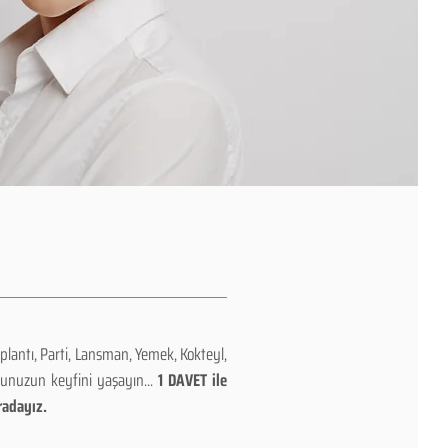
plantı, Parti, Lansman, Yemek, Kokteyl,
nunuzun keyfini yaşayın...
1 DAVET ile
radayız.