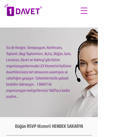
Siz de Kongre, Sempozyum, Konferans,
Toplantı, Bayi Toplantıları, Açılış, Düğün, Gala,
Lansman, Davet ve Kokteyl gibi bütün
organizasyonlarınızda LCV Hizmetini kullanın
davetlilerinizin net olmasının avantajını ve
rahatlığını yaşayın. Tahminlerinizle yüksek
bedeller ödemeyin... 1 DAVET ile
organizasyon maliyetlerinizi %60'lara kadar
azaltın...
Düğün RSVP Hizmeti HENDEK SAKARYA