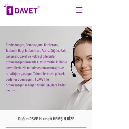
Siz de Kongre, Sempozyum, Konferans,
Toplantı, Bayi Toplantıları, Açılış, Düğün, Gala,
Lansman, Davet ve Kokteyl gibi bütün
organizasyonlarınızda LCV Hizmetini kullanın
davetlilerinizin net olmasının avantajını ve
rahatlığını yaşayın. Tahminlerinizle yüksek
bedeller ödemeyin... 1 DAVET ile
organizasyon maliyetlerinizi %60'lara kadar
azaltın...
Düğün RSVP Hizmeti HEMŞİN RİZE