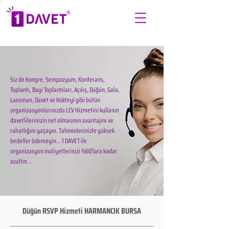
Siz de Kongre, Sempozyum, Konferans,
Toplantı, Bayi Toplantıları, Açılış, Düğün, Gala,
Lansman, Davet ve Kokteyl gibi bütün
organizasyonlarınızda LCV Hizmetini kullanın
davetlilerinizin net olmasının avantajını ve
rahatlığını yaşayın. Tahminlerinizle yüksek
bedeller ödemeyin... 1 DAVET ile
organizasyon maliyetlerinizi %60'lara kadar
azaltın...
Düğün RSVP Hizmeti HARMANCIK BURSA