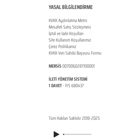
YASAL BİLGİLENDİRME
KVKK Aydınlatma Metni
Mesafeli Satış Sözleşmesi
İptal ve İade Koşulları
Site Kullanım Koşullarımız
Çerez Politikamız
KVKK Veri Sahibi Başvuru Formu
MERSİS
0070060287100001
İLETİ YÖNETİM SİSTEMİ
1 DAVET
- İ
YS 680437
ANKARA / TÜRKİYE
Tüm Hakları Saklıdır 2018-2025