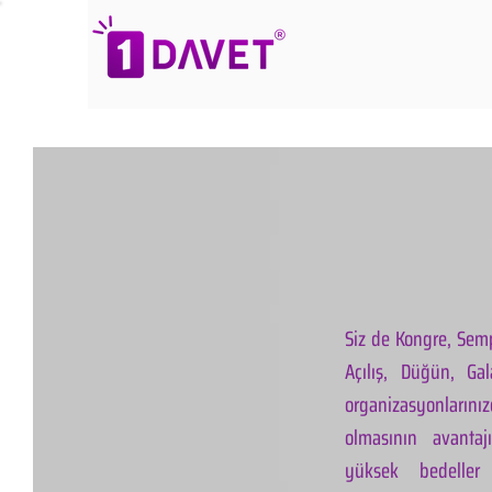
Siz de Kongre, Semp
Açılış, Düğün, Ga
organizasyonlarınız
olmasının avantaj
yüksek bedeller