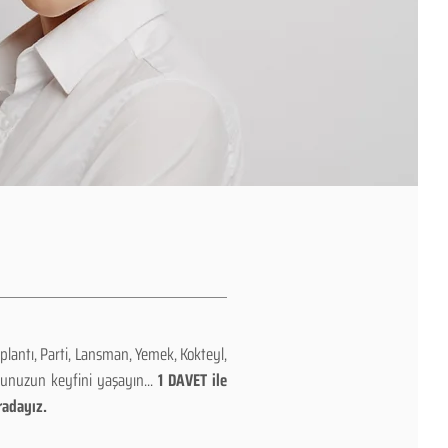
plantı, Parti, Lansman, Yemek, Kokteyl,
nunuzun keyfini yaşayın...
1 DAVET ile
radayız.