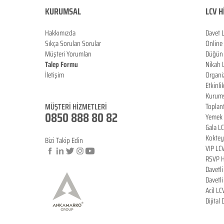
KURUMSAL
LCV H
Hakkımızda
Davet 
Sıkça Sorulan Sorula
r
Online
Müşteri Yorumları
Düğün 
Talep Formu
Nikah 
İletişim
Organi
Blog
Etkinli
Kurums
MÜŞTERİ HİZMETLERİ
Toplan
0850 888 80 82
Yemek 
Gala L
Koktey
Bizi Takip Edin
VIP LC
RSVP H
Davetl
© Copyright
Davetl
Acil LC
Dijital