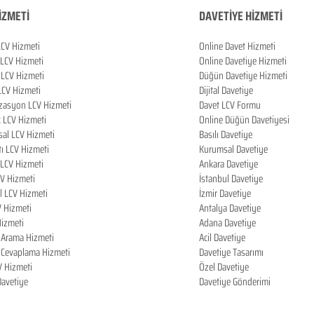
İZMETİ
DAVETİYE HİZMETİ
LCV Hizmeti
Online Davet Hizmeti
 LCV Hizmeti
Online Davetiye Hizmeti
LCV Hizmeti
Düğün Davetiye Hizmeti
LCV Hizmeti
Dijital Davetiye
zasyon LCV Hizmeti
Davet LCV Formu
k LCV Hizmeti
Online Düğün Davetiyesi
al LCV Hizmeti
Basılı Davetiye
tı LCV Hizmeti
Kurumsal Davetiye
LCV Hizmeti
Ankara Davetiye
CV Hizmeti
İstanbul Davetiye
l LCV Hizmeti
İzmir Davetiye
V Hizmeti
Antalya Davetiye
izmeti
Adana Davetiye
i Arama Hizmeti
Acil Davetiye
i Cevaplama Hizmeti
Davetiye Tasarımı
V Hizmeti
Özel Davetiye
 Davetiye
Davetiye Gönderimi