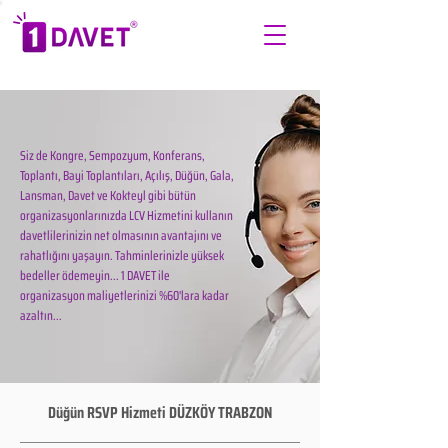
Siz de Kongre, Sempozyum, Konferans,
Toplantı, Bayi Toplantıları, Açılış, Düğün, Gala,
Lansman, Davet ve Kokteyl gibi bütün
organizasyonlarınızda LCV Hizmetini kullanın
davetlilerinizin net olmasının avantajını ve
rahatlığını yaşayın. Tahminlerinizle yüksek
bedeller ödemeyin... 1 DAVET ile
organizasyon maliyetlerinizi %60'lara kadar
azaltın...
Düğün RSVP Hizmeti DÜZKÖY TRABZON