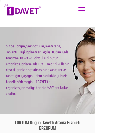
Siz de Kongre, Sempozyum, Konferans,
Toplantı, Bayi Toplantıları, Açılış, Düğün, Gala,
Lansman, Davet ve Kokteyl gibi bütün
organizasyonlarınızda LCV Hizmetini kullanın
davetlilerinizin net olmasının avantajını ve
rahatlığını yaşayın. Tahminlerinizle yüksek
bedeller ödemeyin... 1 DAVET ile
organizasyon maliyetlerinizi %60'lara kadar
azaltın...
TORTUM Düğün Davetli Arama Hizmeti
ERZURUM