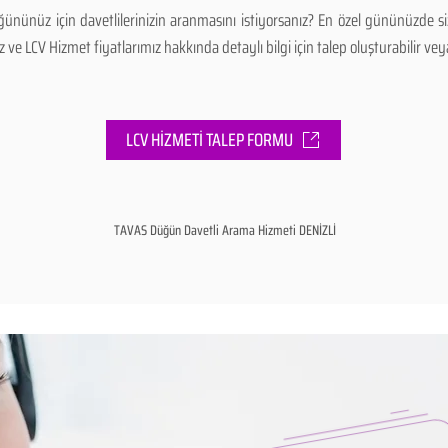
ününüz için davetlilerinizin aranmasını istiyorsanız? En özel gününüzde s
e LCV Hizmet fiyatlarımız hakkında detaylı bilgi için talep oluşturabilir veya 
LCV HİZMETİ TALEP FORMU
TAVAS Düğün Davetli Arama Hizmeti DENİZLİ