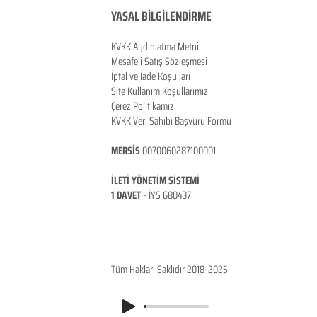
YASAL BİLGİLENDİRME
KVKK Aydınlatma Metni
Mesafeli Satış Sözleşmesi
İptal ve İade Koşulları
Site Kullanım Koşullarımız
Çerez Politikamız
KVKK Veri Sahibi Başvuru Formu
MERSİS
0070060287100001
İLETİ YÖNETİM SİSTEMİ
1 DAVET
- İ
YS 680437
ANKARA / TÜRKİYE
Tüm Hakları Saklıdır 2018-2025