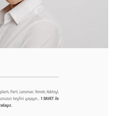
plantı, Parti, Lansman, Yemek, Kokteyl,
nunuzun keyfini yaşayın...
1 DAVET ile
radayız.