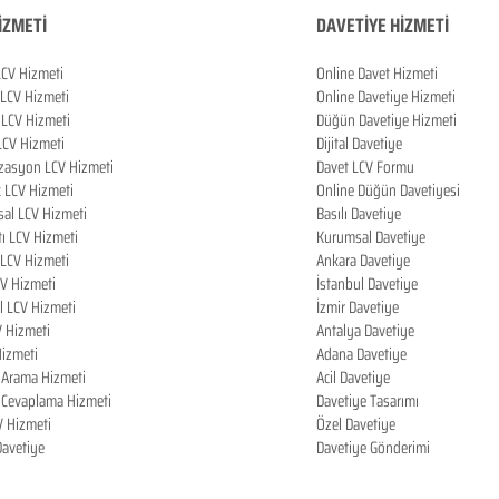
İZMETİ
DAVETİYE HİZMETİ
LCV Hizmeti
Online Davet Hizmeti
 LCV Hizmeti
Online Davetiye Hizmeti
LCV Hizmeti
Düğün Davetiye Hizmeti
LCV Hizmeti
Dijital Davetiye
zasyon LCV Hizmeti
Davet LCV Formu
k LCV Hizmeti
Online Düğün Davetiyesi
al LCV Hizmeti
Basılı Davetiye
tı LCV Hizmeti
Kurumsal Davetiye
LCV Hizmeti
Ankara Davetiye
CV Hizmeti
İstanbul Davetiye
l LCV Hizmeti
İzmir Davetiye
V Hizmeti
Antalya Davetiye
izmeti
Adana Davetiye
i Arama Hizmeti
Acil Davetiye
i Cevaplama Hizmeti
Davetiye Tasarımı
V Hizmeti
Özel Davetiye
 Davetiye
Davetiye Gönderimi