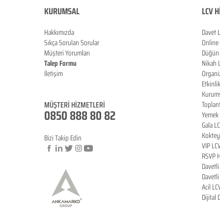
KURUMSAL
LCV H
Hakkımızda
Davet 
Sıkça Sorulan Sorula
r
Online
Müşteri Yorumları
Düğün 
Talep Formu
Nikah 
İletişim
Organi
Blog
Etkinli
Kurums
MÜŞTERİ HİZMETLERİ
Toplan
0850 888 80 82
Yemek 
Gala L
Koktey
Bizi Takip Edin
VIP LC
RSVP H
Davetl
© Copyright
Davetl
Acil LC
Dijital