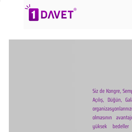
Siz de Kongre, Semp
Açılış, Düğün, Ga
organizasyonlarınız
olmasının avantaj
yüksek bedeller