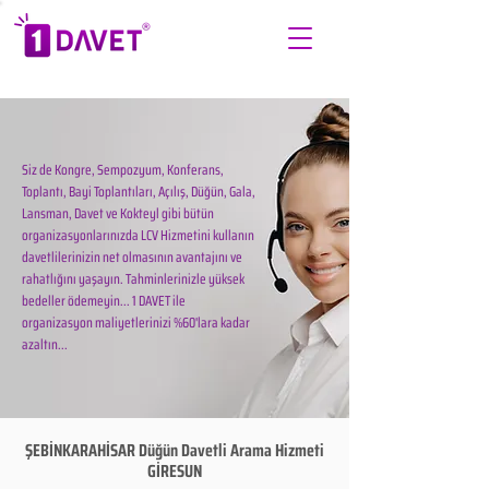
Siz de Kongre, Sempozyum, Konferans,
Toplantı, Bayi Toplantıları, Açılış, Düğün, Gala,
Lansman, Davet ve Kokteyl gibi bütün
organizasyonlarınızda LCV Hizmetini kullanın
davetlilerinizin net olmasının avantajını ve
rahatlığını yaşayın. Tahminlerinizle yüksek
bedeller ödemeyin... 1 DAVET ile
organizasyon maliyetlerinizi %60'lara kadar
azaltın...
ŞEBİNKARAHİSAR Düğün Davetli Arama Hizmeti
GİRESUN