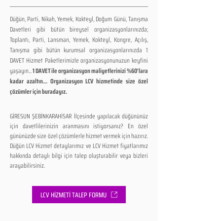
Düğün, Parti, Nikah, Yemek, Kokteyl, Doğum Günü, Tanışma
Davetleri gibi bütün bireysel organizasyonlarınızda;
Toplantı, Parti, Lansman, Yemek, Kokteyl, Kongre, Açılış,
Tanışma gibi bütün kurumsal organizasyonlarınızda 1
DAVET Hizmet Paketlerimizle organizasyonunuzun keyfini
yaşayın...
1 DAVET ile organizasyon maliyetlerinizi %60'lara
kadar azaltın... Organizasyon LCV hizmetinde size özel
çözümler için buradayız.
GİRESUN ŞEBİNKARAHİSAR İlçesinde yapılacak düğününüz
için davetlilerinizin aranmasını istiyorsanız? En özel
gününüzde size özel çözümlerle hizmet vermek için hazırız.
Düğün LCV Hizmet detaylarımız ve LCV Hizmet fiyatlarımız
hakkında detaylı bilgi için talep oluşturabilir veya bizleri
arayabilirsiniz.
LCV HİZMETİ TALEP FORMU