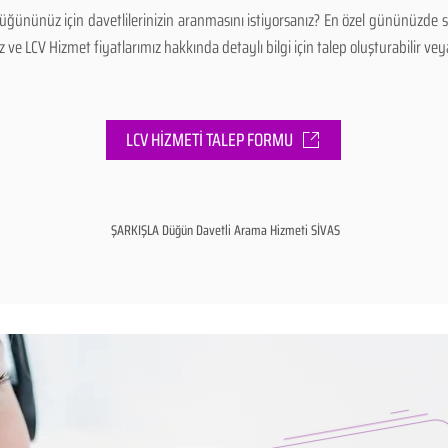
ğününüz için davetlilerinizin aranmasını istiyorsanız? En özel gününüzde s
e LCV Hizmet fiyatlarımız hakkında detaylı bilgi için talep oluşturabilir veya 
LCV HİZMETİ TALEP FORMU
ŞARKIŞLA Düğün Davetli Arama Hizmeti SİVAS