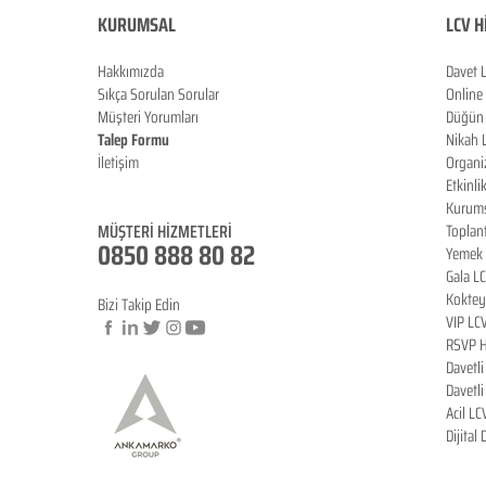
KURUMSAL
LCV H
Hakkımızda
Davet 
Sıkça Sorulan Sorula
r
Online
Müşteri Yorumları
Düğün 
Talep Formu
Nikah 
İletişim
Organi
Blog
Etkinli
Kurums
MÜŞTERİ HİZMETLERİ
Toplan
0850 888 80 82
Yemek 
Gala L
Koktey
Bizi Takip Edin
VIP LC
RSVP H
Davetl
© Copyright
Davetl
Acil LC
Dijital