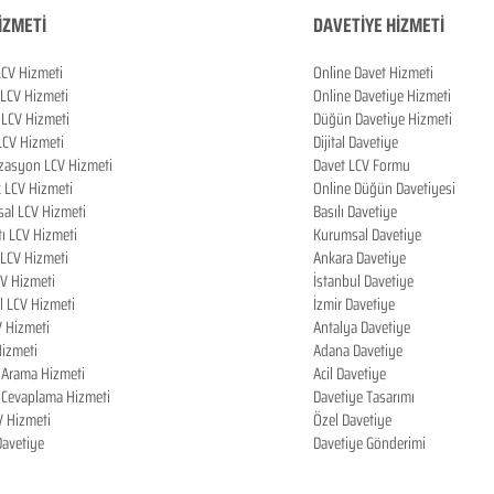
İZMETİ
DAVETİYE HİZMETİ
LCV Hizmeti
Online Davet Hizmeti
 LCV Hizmeti
Online Davetiye Hizmeti
LCV Hizmeti
Düğün Davetiye Hizmeti
LCV Hizmeti
Dijital Davetiye
zasyon LCV Hizmeti
Davet LCV Formu
k LCV Hizmeti
Online Düğün Davetiyesi
al LCV Hizmeti
Basılı Davetiye
tı LCV Hizmeti
Kurumsal Davetiye
LCV Hizmeti
Ankara Davetiye
CV Hizmeti
İstanbul Davetiye
l LCV Hizmeti
İzmir Davetiye
V Hizmeti
Antalya Davetiye
izmeti
Adana Davetiye
i Arama Hizmeti
Acil Davetiye
i Cevaplama Hizmeti
Davetiye Tasarımı
V Hizmeti
Özel Davetiye
 Davetiye
Davetiye Gönderimi