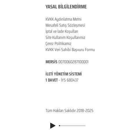
YASAL BİLGİLENDİRME
KVKK Aydınlatma Metni
Mesafeli Satış Sözleşmesi
İptal ve İade Koşulları
Site Kullanım Koşullarımız
Çerez Politikamız
KVKK Veri Sahibi Başvuru Formu
MERSİS
0070060287100001
İLETİ YÖNETİM SİSTEMİ
1 DAVET
- İ
YS 680437
ANKARA / TÜRKİYE
Tüm Hakları Saklıdır 2018-2025