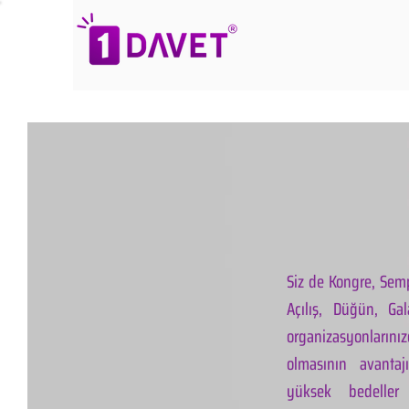
Siz de Kongre, Semp
Açılış, Düğün, Ga
organizasyonlarınız
olmasının avantaj
yüksek bedeller