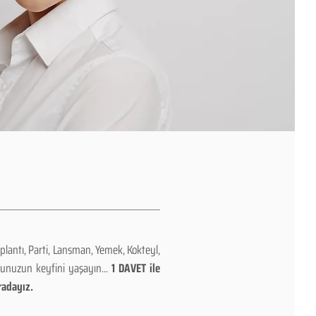
plantı, Parti, Lansman, Yemek, Kokteyl,
nunuzun keyfini yaşayın...
1 DAVET ile
radayız.