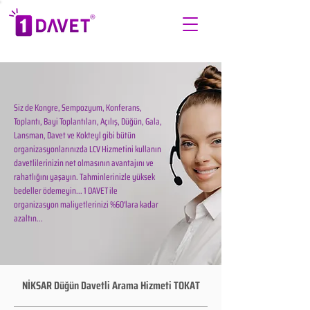
Siz de Kongre, Sempozyum, Konferans,
Toplantı, Bayi Toplantıları, Açılış, Düğün, Gala,
Lansman, Davet ve Kokteyl gibi bütün
organizasyonlarınızda LCV Hizmetini kullanın
davetlilerinizin net olmasının avantajını ve
rahatlığını yaşayın. Tahminlerinizle yüksek
bedeller ödemeyin... 1 DAVET ile
organizasyon maliyetlerinizi %60'lara kadar
azaltın...
NİKSAR Düğün Davetli Arama Hizmeti TOKAT