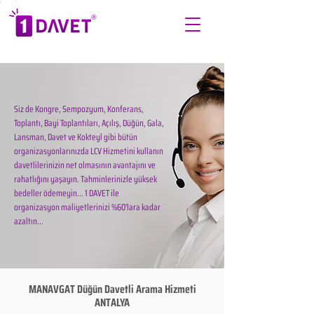
Siz de Kongre, Sempozyum, Konferans,
Toplantı, Bayi Toplantıları, Açılış, Düğün, Gala,
Lansman, Davet ve Kokteyl gibi bütün
organizasyonlarınızda LCV Hizmetini kullanın
davetlilerinizin net olmasının avantajını ve
rahatlığını yaşayın. Tahminlerinizle yüksek
bedeller ödemeyin... 1 DAVET ile
organizasyon maliyetlerinizi %60'lara kadar
azaltın...
MANAVGAT Düğün Davetli Arama Hizmeti
ANTALYA