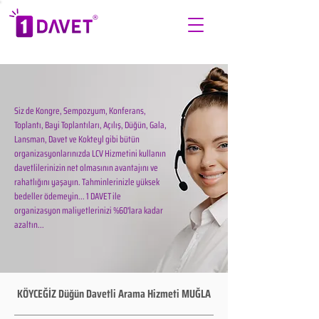
Siz de Kongre, Sempozyum, Konferans,
Toplantı, Bayi Toplantıları, Açılış, Düğün, Gala,
Lansman, Davet ve Kokteyl gibi bütün
organizasyonlarınızda LCV Hizmetini kullanın
davetlilerinizin net olmasının avantajını ve
rahatlığını yaşayın. Tahminlerinizle yüksek
bedeller ödemeyin... 1 DAVET ile
organizasyon maliyetlerinizi %60'lara kadar
azaltın...
KÖYCEĞİZ Düğün Davetli Arama Hizmeti MUĞLA