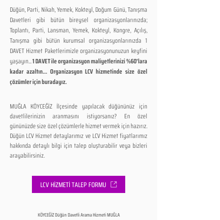
Düğün, Parti, Nikah, Yemek, Kokteyl, Doğum Günü, Tanışma
Davetleri gibi bütün bireysel organizasyonlarınızda;
Toplantı, Parti, Lansman, Yemek, Kokteyl, Kongre, Açılış,
Tanışma gibi bütün kurumsal organizasyonlarınızda 1
DAVET Hizmet Paketlerimizle organizasyonunuzun keyfini
yaşayın...
1 DAVET ile organizasyon maliyetlerinizi %60'lara
kadar azaltın... Organizasyon LCV hizmetinde size özel
çözümler için buradayız.
MUĞLA KÖYCEĞİZ İlçesinde yapılacak düğününüz için
davetlilerinizin aranmasını istiyorsanız? En özel
gününüzde size özel çözümlerle hizmet vermek için hazırız.
Düğün LCV Hizmet detaylarımız ve LCV Hizmet fiyatlarımız
hakkında detaylı bilgi için talep oluşturabilir veya bizleri
arayabilirsiniz.
LCV HİZMETİ TALEP FORMU
KÖYCEĞİZ Düğün Davetli Arama Hizmeti MUĞLA