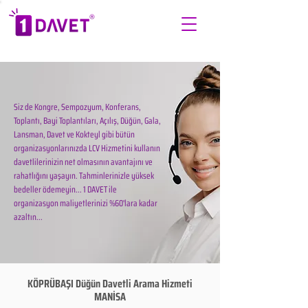
Siz de Kongre, Sempozyum, Konferans,
Toplantı, Bayi Toplantıları, Açılış, Düğün, Gala,
Lansman, Davet ve Kokteyl gibi bütün
organizasyonlarınızda LCV Hizmetini kullanın
davetlilerinizin net olmasının avantajını ve
rahatlığını yaşayın. Tahminlerinizle yüksek
bedeller ödemeyin... 1 DAVET ile
organizasyon maliyetlerinizi %60'lara kadar
azaltın...
KÖPRÜBAŞI Düğün Davetli Arama Hizmeti
MANİSA