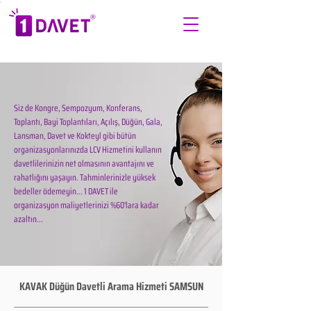
Siz de Kongre, Sempozyum, Konferans,
Toplantı, Bayi Toplantıları, Açılış, Düğün, Gala,
Lansman, Davet ve Kokteyl gibi bütün
organizasyonlarınızda LCV Hizmetini kullanın
davetlilerinizin net olmasının avantajını ve
rahatlığını yaşayın. Tahminlerinizle yüksek
bedeller ödemeyin... 1 DAVET ile
organizasyon maliyetlerinizi %60'lara kadar
azaltın...
KAVAK Düğün Davetli Arama Hizmeti SAMSUN