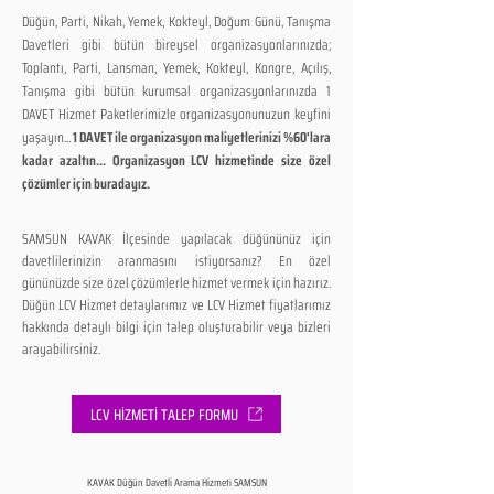
Düğün, Parti, Nikah, Yemek, Kokteyl, Doğum Günü, Tanışma
Davetleri gibi bütün bireysel organizasyonlarınızda;
Toplantı, Parti, Lansman, Yemek, Kokteyl, Kongre, Açılış,
Tanışma gibi bütün kurumsal organizasyonlarınızda 1
DAVET Hizmet Paketlerimizle organizasyonunuzun keyfini
yaşayın...
1 DAVET ile organizasyon maliyetlerinizi %60'lara
kadar azaltın... Organizasyon LCV hizmetinde size özel
çözümler için buradayız.
SAMSUN KAVAK İlçesinde yapılacak düğününüz için
davetlilerinizin aranmasını istiyorsanız? En özel
gününüzde size özel çözümlerle hizmet vermek için hazırız.
Düğün LCV Hizmet detaylarımız ve LCV Hizmet fiyatlarımız
hakkında detaylı bilgi için talep oluşturabilir veya bizleri
arayabilirsiniz.
LCV HİZMETİ TALEP FORMU
KAVAK Düğün Davetli Arama Hizmeti SAMSUN