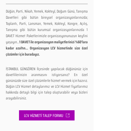
Düğün, Parti, Nikah, Yemek, Kokteyl, Doğum Günü, Tanışma
Davetleri gibi bütün bireysel organizasyonlarınızda;
Toplantı, Parti, Lansman, Yemek, Kokteyl, Kongre, Açılış,
Tanışma gibi bütün kurumsal organizasyonlarınızda 1
DAVET Hizmet Paketlerimizle organizasyonunuzun keyfini
yaşayın...
1 DAVET ile organizasyon maliyetlerinizi %60'lara
kadar azaltın... Organizasyon LCV hizmetinde size özel
çözümler için buradayız.
İSTANBUL GÜNGÖREN İlçesinde yapılacak düğününüz için
davetlilerinizin aranmasını istiyorsanız? En özel
gününüzde size özel çözümlerle hizmet vermek için hazırız.
Düğün LCV Hizmet detaylarımız ve LCV Hizmet fiyatlarımız
hakkında detaylı bilgi için talep oluşturabilir veya bizleri
arayabilirsiniz.
LCV HİZMETİ TALEP FORMU