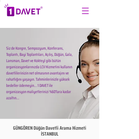
Siz de Kongre, Sempozyum, Konferans,
Toplantı, Bayi Toplantıları, Açılış, Düğün, Gala,
Lansman, Davet ve Kokteyl gibi bütün
organizasyonlarınızda LCV Hizmetini kullanın
davetlilerinizin net olmasının avantajını ve
rahatlığını yaşayın. Tahminlerinizle yüksek
bedeller ödemeyin... 1 DAVET ile
organizasyon maliyetlerinizi %60'lara kadar
azaltın...
GÜNGÖREN Düğün Davetli Arama Hizmeti
İSTANBUL