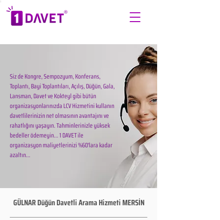
Siz de Kongre, Sempozyum, Konferans,
Toplantı, Bayi Toplantıları, Açılış, Düğün, Gala,
Lansman, Davet ve Kokteyl gibi bütün
organizasyonlarınızda LCV Hizmetini kullanın
davetlilerinizin net olmasının avantajını ve
rahatlığını yaşayın. Tahminlerinizle yüksek
bedeller ödemeyin... 1 DAVET ile
organizasyon maliyetlerinizi %60'lara kadar
azaltın...
GÜLNAR Düğün Davetli Arama Hizmeti MERSİN