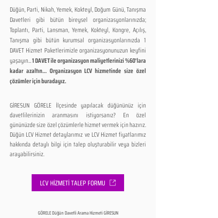
Düğün, Parti, Nikah, Yemek, Kokteyl, Doğum Günü, Tanışma
Davetleri gibi bütün bireysel organizasyonlarınızda;
Toplantı, Parti, Lansman, Yemek, Kokteyl, Kongre, Açılış,
Tanışma gibi bütün kurumsal organizasyonlarınızda 1
DAVET Hizmet Paketlerimizle organizasyonunuzun keyfini
yaşayın...
1 DAVET ile organizasyon maliyetlerinizi %60'lara
kadar azaltın... Organizasyon LCV hizmetinde size özel
çözümler için buradayız.
GİRESUN GÖRELE İlçesinde yapılacak düğününüz için
davetlilerinizin aranmasını istiyorsanız? En özel
gününüzde size özel çözümlerle hizmet vermek için hazırız.
Düğün LCV Hizmet detaylarımız ve LCV Hizmet fiyatlarımız
hakkında detaylı bilgi için talep oluşturabilir veya bizleri
arayabilirsiniz.
LCV HİZMETİ TALEP FORMU
GÖRELE Düğün Davetli Arama Hizmeti GİRESUN