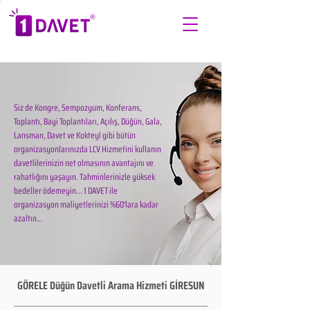
Siz de Kongre, Sempozyum, Konferans,
Toplantı, Bayi Toplantıları, Açılış, Düğün, Gala,
Lansman, Davet ve Kokteyl gibi bütün
organizasyonlarınızda LCV Hizmetini kullanın
davetlilerinizin net olmasının avantajını ve
rahatlığını yaşayın. Tahminlerinizle yüksek
bedeller ödemeyin... 1 DAVET ile
organizasyon maliyetlerinizi %60'lara kadar
azaltın...
GÖRELE Düğün Davetli Arama Hizmeti GİRESUN