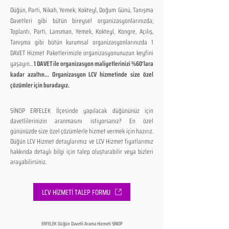
Düğün, Parti, Nikah, Yemek, Kokteyl, Doğum Günü, Tanışma
Davetleri gibi bütün bireysel organizasyonlarınızda;
Toplantı, Parti, Lansman, Yemek, Kokteyl, Kongre, Açılış,
Tanışma gibi bütün kurumsal organizasyonlarınızda 1
DAVET Hizmet Paketlerimizle organizasyonunuzun keyfini
yaşayın...
1 DAVET ile organizasyon maliyetlerinizi %60'lara
kadar azaltın... Organizasyon LCV hizmetinde size özel
çözümler için buradayız.
SİNOP ERFELEK İlçesinde yapılacak düğününüz için
davetlilerinizin aranmasını istiyorsanız? En özel
gününüzde size özel çözümlerle hizmet vermek için hazırız.
Düğün LCV Hizmet detaylarımız ve LCV Hizmet fiyatlarımız
hakkında detaylı bilgi için talep oluşturabilir veya bizleri
arayabilirsiniz.
LCV HİZMETİ TALEP FORMU
ERFELEK Düğün Davetli Arama Hizmeti SİNOP