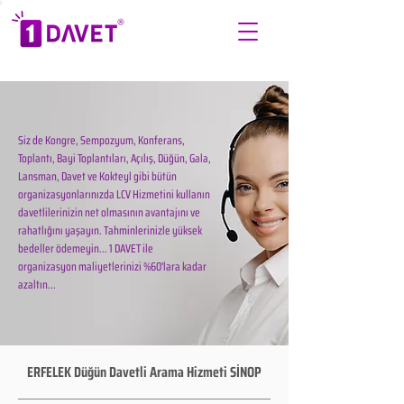
Siz de Kongre, Sempozyum, Konferans,
Toplantı, Bayi Toplantıları, Açılış, Düğün, Gala,
Lansman, Davet ve Kokteyl gibi bütün
organizasyonlarınızda LCV Hizmetini kullanın
davetlilerinizin net olmasının avantajını ve
rahatlığını yaşayın. Tahminlerinizle yüksek
bedeller ödemeyin... 1 DAVET ile
organizasyon maliyetlerinizi %60'lara kadar
azaltın...
ERFELEK Düğün Davetli Arama Hizmeti SİNOP