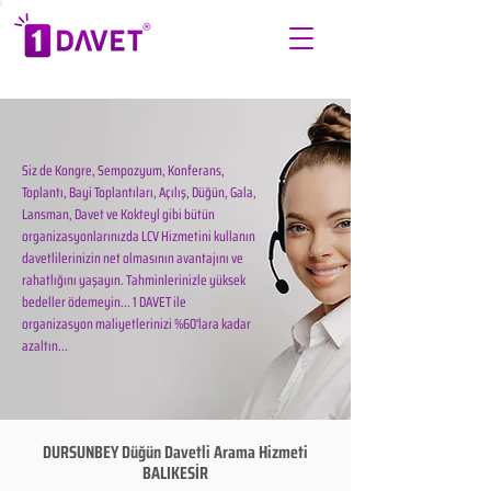
Siz de Kongre, Sempozyum, Konferans,
Toplantı, Bayi Toplantıları, Açılış, Düğün, Gala,
Lansman, Davet ve Kokteyl gibi bütün
organizasyonlarınızda LCV Hizmetini kullanın
davetlilerinizin net olmasının avantajını ve
rahatlığını yaşayın. Tahminlerinizle yüksek
bedeller ödemeyin... 1 DAVET ile
organizasyon maliyetlerinizi %60'lara kadar
azaltın...
DURSUNBEY Düğün Davetli Arama Hizmeti
BALIKESİR