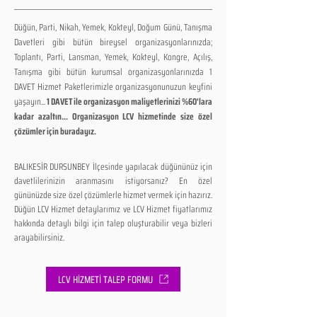
Düğün, Parti, Nikah, Yemek, Kokteyl, Doğum Günü, Tanışma
Davetleri gibi bütün bireysel organizasyonlarınızda;
Toplantı, Parti, Lansman, Yemek, Kokteyl, Kongre, Açılış,
Tanışma gibi bütün kurumsal organizasyonlarınızda 1
DAVET Hizmet Paketlerimizle organizasyonunuzun keyfini
yaşayın...
1 DAVET ile organizasyon maliyetlerinizi %60'lara
kadar azaltın... Organizasyon LCV hizmetinde size özel
çözümler için buradayız.
BALIKESİR DURSUNBEY İlçesinde yapılacak düğününüz için
davetlilerinizin aranmasını istiyorsanız? En özel
gününüzde size özel çözümlerle hizmet vermek için hazırız.
Düğün LCV Hizmet detaylarımız ve LCV Hizmet fiyatlarımız
hakkında detaylı bilgi için talep oluşturabilir veya bizleri
arayabilirsiniz.
LCV HİZMETİ TALEP FORMU