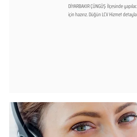
DİYARBAKIR ÇÜNGÜŞ İlçesinde yapılaca
için hazırız. Düğün LCV Hizmet detayları