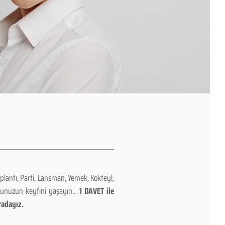
plantı, Parti, Lansman, Yemek, Kokteyl,
nunuzun keyfini yaşayın...
1 DAVET ile
radayız.