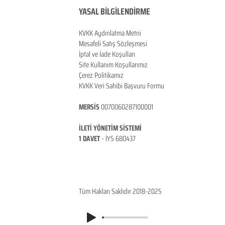
YASAL BİLGİLENDİRME
KVKK Aydınlatma Metni
Mesafeli Satış Sözleşmesi
İptal ve İade Koşulları
Site Kullanım Koşullarımız
Çerez Politikamız
KVKK Veri Sahibi Başvuru Formu
MERSİS
0070060287100001
İLETİ YÖNETİM SİSTEMİ
1 DAVET
- İ
YS 680437
ANKARA / TÜRKİYE
Tüm Hakları Saklıdır 2018-2025