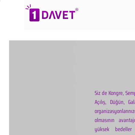
Siz de Kongre, Semp
Açılış, Düğün, Ga
organizasyonlarınız
olmasının avantaj
yüksek bedeller