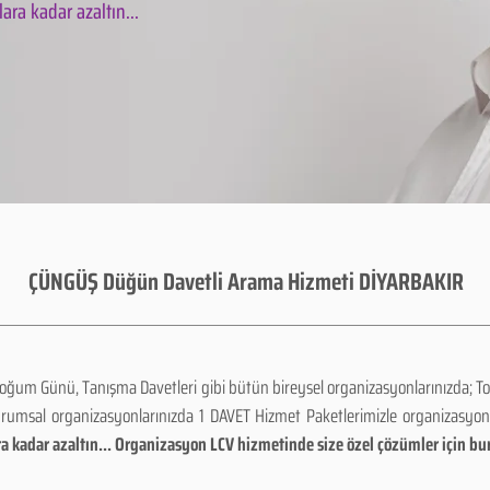
ara kadar azaltın...
ÇÜNGÜŞ Düğün Davetli Arama Hizmeti DİYARBAKIR
Doğum Günü, Tanışma Davetleri gibi bütün bireysel organizasyonlarınızda; To
urumsal organizasyonlarınızda 1 DAVET Hizmet Paketlerimizle organizasyo
a kadar azaltın... Organizasyon LCV hizmetinde size özel çözümler için bu