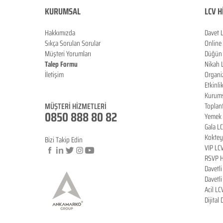
KURUMSAL
LCV H
Hakkımızda
Davet 
Sıkça Sorulan Sorula
r
Online
Müşteri Yorumları
Düğün 
Talep Formu
Nikah 
İletişim
Organi
Blog
Etkinli
Kurums
MÜŞTERİ HİZMETLERİ
Toplan
0850 888 80 82
Yemek 
Gala L
Koktey
Bizi Takip Edin
VIP LC
RSVP H
Davetl
© Copyright
Davetl
Acil LC
Dijital