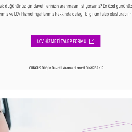
k düğününüz için davetlilerinizin aranmasını istiyorsanız? En özel gününü
mız ve LCV Hizmet fiyatlarımız hakkında detaylı bilgi için talep oluşturabilir v
LCV HİZMETİ TALEP FORMU
ÇÜNGÜŞ Düğün Davetli Arama Hizmeti DİYARBAKIR