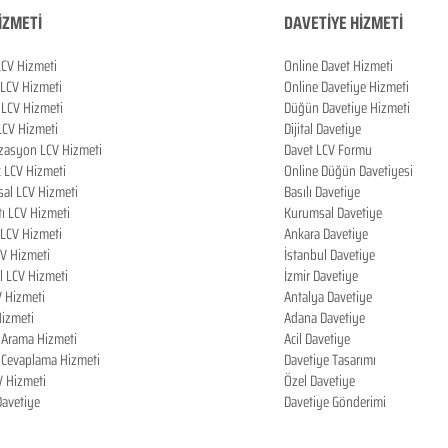
İZMETİ
DAVETİYE HİZMETİ
LCV Hizmeti
Online Davet Hizmeti
 LCV Hizmeti
Online Davetiye Hizmeti
LCV Hizmeti
Düğün Davetiye Hizmeti
LCV Hizmeti
Dijital Davetiye
zasyon LCV Hizmeti
Davet LCV Formu
k LCV Hizmeti
Online Düğün Davetiyesi
al LCV Hizmeti
Basılı Davetiye
tı LCV Hizmeti
Kurumsal Davetiye
LCV Hizmeti
Ankara Davetiye
CV Hizmeti
İstanbul Davetiye
l LCV Hizmeti
İzmir Davetiye
V Hizmeti
Antalya Davetiye
izmeti
Adana Davetiye
i Arama Hizmeti
Acil Davetiye
i Cevaplama Hizmeti
Davetiye Tasarımı
V Hizmeti
Özel Davetiye
 Davetiye
Davetiye Gönderimi