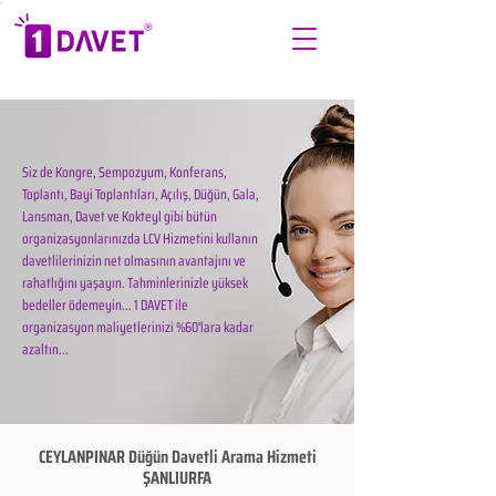
Siz de Kongre, Sempozyum, Konferans,
Toplantı, Bayi Toplantıları, Açılış, Düğün, Gala,
Lansman, Davet ve Kokteyl gibi bütün
organizasyonlarınızda LCV Hizmetini kullanın
davetlilerinizin net olmasının avantajını ve
rahatlığını yaşayın. Tahminlerinizle yüksek
bedeller ödemeyin... 1 DAVET ile
organizasyon maliyetlerinizi %60'lara kadar
azaltın...
CEYLANPINAR Düğün Davetli Arama Hizmeti
ŞANLIURFA