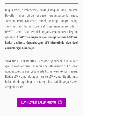
Düğün, Parti, Nikah, Yemek, Kokteyl, Doğum Günü, Tanışma
Davetleri gibi bütün bireysel organizasyonlarınızda;
Toplantı, Parti, Lansman, Yemek, Kokteyl, Kongre, Açılış,
Tanışma gibi bütün kurumsal organizasyonlarınızda 1
DAVET Hizmet Paketlerimizle organizasyonunuzun keyfini
yaşayın...
1 DAVET ile organizasyon maliyetlerinizi %60'lara
kadar azaltın... Organizasyon LCV hizmetinde size özel
çözümler için buradayız.
ŞANLIURFA CEYLANPINAR İlçesinde yapılacak düğününüz
için davetlilerinizin aranmasını istiyorsanız? En özel
gününüzde size özel çözümlerle hizmet vermek için hazırız.
Düğün LCV Hizmet detaylarımız ve LCV Hizmet fiyatlarımız
hakkında detaylı bilgi için talep oluşturabilir veya bizleri
arayabilirsiniz.
LCV HİZMETİ TALEP FORMU