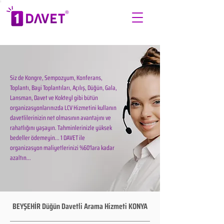
Siz de Kongre, Sempozyum, Konferans,
Toplantı, Bayi Toplantıları, Açılış, Düğün, Gala,
Lansman, Davet ve Kokteyl gibi bütün
organizasyonlarınızda LCV Hizmetini kullanın
davetlilerinizin net olmasının avantajını ve
rahatlığını yaşayın. Tahminlerinizle yüksek
bedeller ödemeyin... 1 DAVET ile
organizasyon maliyetlerinizi %60'lara kadar
azaltın...
BEYŞEHİR Düğün Davetli Arama Hizmeti KONYA