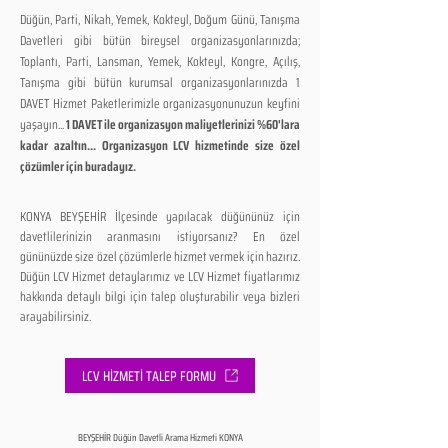
Düğün, Parti, Nikah, Yemek, Kokteyl, Doğum Günü, Tanışma
Davetleri gibi bütün bireysel organizasyonlarınızda;
Toplantı, Parti, Lansman, Yemek, Kokteyl, Kongre, Açılış,
Tanışma gibi bütün kurumsal organizasyonlarınızda 1
DAVET Hizmet Paketlerimizle organizasyonunuzun keyfini
yaşayın...
1 DAVET ile organizasyon maliyetlerinizi %60'lara
kadar azaltın... Organizasyon LCV hizmetinde size özel
çözümler için buradayız.
KONYA BEYŞEHİR İlçesinde yapılacak düğününüz için
davetlilerinizin aranmasını istiyorsanız? En özel
gününüzde size özel çözümlerle hizmet vermek için hazırız.
Düğün LCV Hizmet detaylarımız ve LCV Hizmet fiyatlarımız
hakkında detaylı bilgi için talep oluşturabilir veya bizleri
arayabilirsiniz.
LCV HİZMETİ TALEP FORMU
BEYŞEHİR Düğün Davetli Arama Hizmeti KONYA