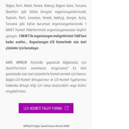
Düğün, Parti, Nikah, Yemek, Kokteyl, Doğum Günü, Tanışma
Davetleri gibi bütün bireysel organizasyonlarınızda;
Toplantı, Parti, Lansman, Yemek, Kokteyl, Kongre, Açılış,
Tanışma gibi bütün kurumsal organizasyonlarınızda 1
DAVET Hizmet Paketlerimizle organizasyonunuzun keyfini
yaşayın...
1 DAVET ile organizasyon maliyetlerinizi %60'lara
kadar azaltın... Organizasyon LCV hizmetinde size özel
çözümler için buradayız.
KARS ARPAÇAY İlçesinde yapılacak düğününüz için
davetlilerinizin aranmasını istiyorsanız? En özel
gününüzde size özel çözümlerle hizmet vermek için hazırız.
Düğün LCV Hizmet detaylarımız ve LCV Hizmet fiyatlarımız
hakkında detaylı bilgi için talep oluşturabilir veya bizleri
arayabilirsiniz.
LCV HİZMETİ TALEP FORMU
ARPAÇAY Düğün Davetli Arama Hizmeti KARS