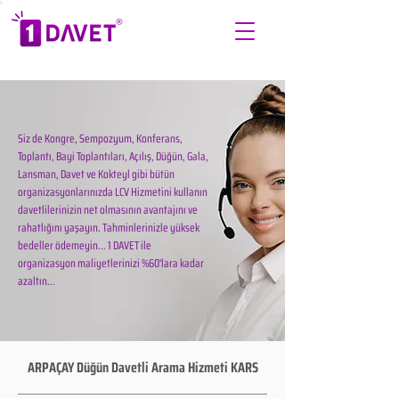
Siz de Kongre, Sempozyum, Konferans,
Toplantı, Bayi Toplantıları, Açılış, Düğün, Gala,
Lansman, Davet ve Kokteyl gibi bütün
organizasyonlarınızda LCV Hizmetini kullanın
davetlilerinizin net olmasının avantajını ve
rahatlığını yaşayın. Tahminlerinizle yüksek
bedeller ödemeyin... 1 DAVET ile
organizasyon maliyetlerinizi %60'lara kadar
azaltın...
ARPAÇAY Düğün Davetli Arama Hizmeti KARS