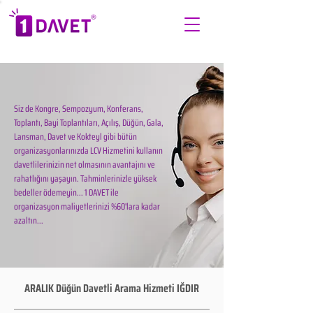
Siz de Kongre, Sempozyum, Konferans,
Toplantı, Bayi Toplantıları, Açılış, Düğün, Gala,
Lansman, Davet ve Kokteyl gibi bütün
organizasyonlarınızda LCV Hizmetini kullanın
davetlilerinizin net olmasının avantajını ve
rahatlığını yaşayın. Tahminlerinizle yüksek
bedeller ödemeyin... 1 DAVET ile
organizasyon maliyetlerinizi %60'lara kadar
azaltın...
ARALIK Düğün Davetli Arama Hizmeti IĞDIR