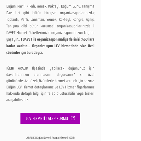
Düğün, Parti, Nikah, Yemek, Kokteyl, Doğum Günü, Tanışma
Davetleri gibi bütün bireysel organizasyonlarınızda;
Toplantı, Parti, Lansman, Yemek, Kokteyl, Kongre, Açılış,
Tanışma gibi bütün kurumsal organizasyonlarınızda 1
DAVET Hizmet Paketlerimizle organizasyonunuzun keyfini
yaşayın...
1 DAVET ile organizasyon maliyetlerinizi %60'lara
kadar azaltın... Organizasyon LCV hizmetinde size özel
çözümler için buradayız.
IĞDIR ARALIK İlçesinde yapılacak düğününüz için
davetlilerinizin aranmasını istiyorsanız? En özel
gününüzde size özel çözümlerle hizmet vermek için hazırız.
Düğün LCV Hizmet detaylarımız ve LCV Hizmet fiyatlarımız
hakkında detaylı bilgi için talep oluşturabilir veya bizleri
arayabilirsiniz.
LCV HİZMETİ TALEP FORMU
ARALIK Düğün Davetli Arama Hizmeti IĞDIR