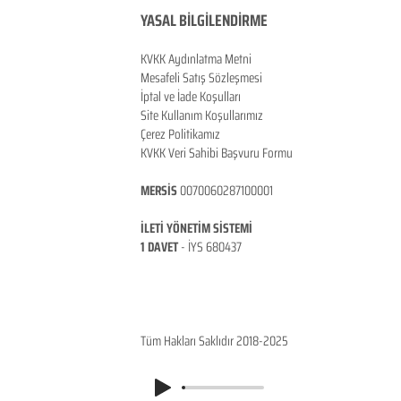
YASAL BİLGİLENDİRME
KVKK Aydınlatma Metni
Mesafeli Satış Sözleşmesi
İptal ve İade Koşulları
Site Kullanım Koşullarımız
Çerez Politikamız
KVKK Veri Sahibi Başvuru Formu
MERSİS
0070060287100001
İLETİ YÖNETİM SİSTEMİ
1 DAVET
- İ
YS 680437
ANKARA / TÜRKİYE
Tüm Hakları Saklıdır 2018-2025