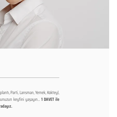
plantı, Parti, Lansman, Yemek, Kokteyl,
nunuzun keyfini yaşayın...
1 DAVET ile
radayız.