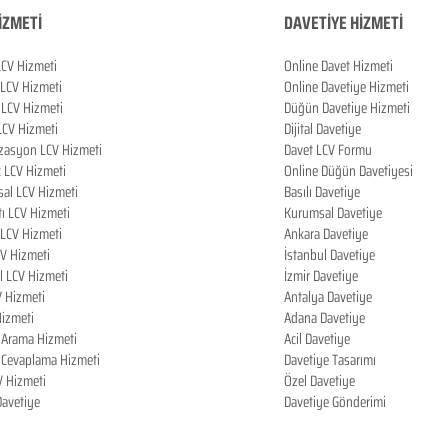
İZMETİ
DAVETİYE HİZMETİ
LCV Hizmeti
Online Davet Hizmeti
 LCV Hizmeti
Online Davetiye Hizmeti
LCV Hizmeti
Düğün Davetiye Hizmeti
LCV Hizmeti
Dijital Davetiye
zasyon LCV Hizmeti
Davet LCV Formu
k LCV Hizmeti
Online Düğün Davetiyesi
al LCV Hizmeti
Basılı Davetiye
tı LCV Hizmeti
Kurumsal Davetiye
LCV Hizmeti
Ankara Davetiye
CV Hizmeti
İstanbul Davetiye
l LCV Hizmeti
İzmir Davetiye
V Hizmeti
Antalya Davetiye
izmeti
Adana Davetiye
i Arama Hizmeti
Acil Davetiye
i Cevaplama Hizmeti
Davetiye Tasarımı
V Hizmeti
Özel Davetiye
 Davetiye
Davetiye Gönderimi