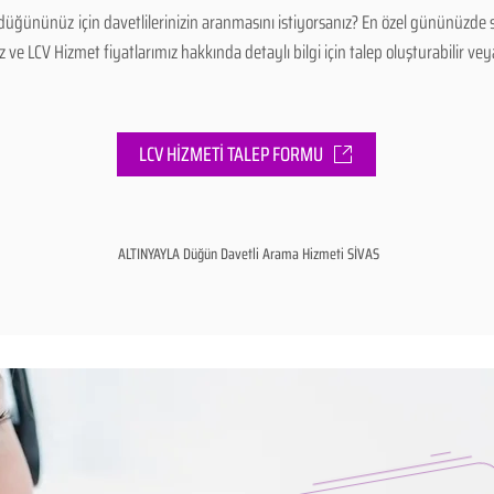
düğününüz için davetlilerinizin aranmasını istiyorsanız? En özel gününüzde 
e LCV Hizmet fiyatlarımız hakkında detaylı bilgi için talep oluşturabilir veya 
LCV HİZMETİ TALEP FORMU
ALTINYAYLA Düğün Davetli Arama Hizmeti SİVAS