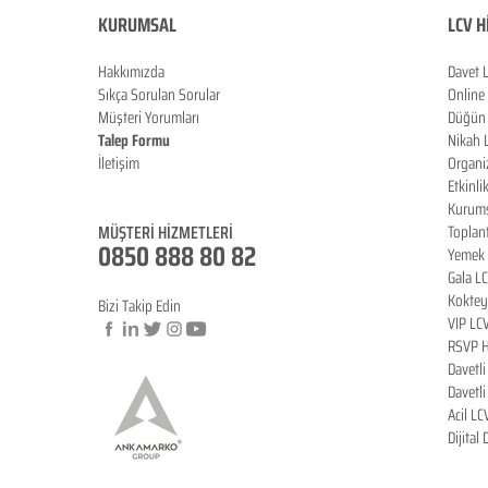
KURUMSAL
LCV H
Hakkımızda
Davet 
Sıkça Sorulan Sorula
r
Online
Müşteri Yorumları
Düğün 
Talep Formu
Nikah 
İletişim
Organi
Blog
Etkinli
Kurums
MÜŞTERİ HİZMETLERİ
Toplan
0850 888 80 82
Yemek 
Gala L
Koktey
Bizi Takip Edin
VIP LC
RSVP H
Davetl
© Copyright
Davetl
Acil LC
Dijital