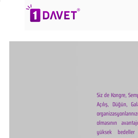
Siz de Kongre, Semp
Açılış, Düğün, Ga
organizasyonlarınız
olmasının avantaj
yüksek bedeller