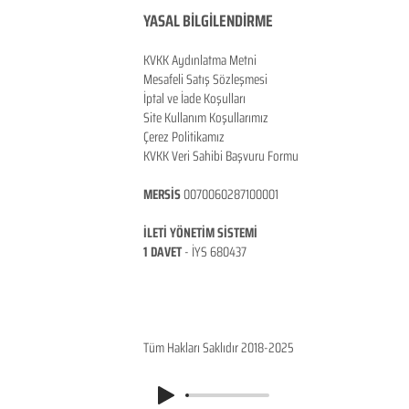
YASAL BİLGİLENDİRME
KVKK Aydınlatma Metni
Mesafeli Satış Sözleşmesi
İptal ve İade Koşulları
Site Kullanım Koşullarımız
Çerez Politikamız
KVKK Veri Sahibi Başvuru Formu
MERSİS
0070060287100001
İLETİ YÖNETİM SİSTEMİ
1 DAVET
- İ
YS 680437
ANKARA / TÜRKİYE
Tüm Hakları Saklıdır 2018-2025