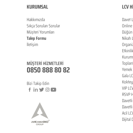
KURUMSAL
LCV H
Hakkımızda
Davet 
Sıkça Sorulan Sorula
r
Online
Müşteri Yorumları
Düğün 
Talep Formu
Nikah 
İletişim
Organi
Blog
Etkinli
Kurums
MÜŞTERİ HİZMETLERİ
Toplan
0850 888 80 82
Yemek 
Gala L
Koktey
Bizi Takip Edin
VIP LC
RSVP H
Davetl
© Copyright
Davetl
Acil LC
Dijital