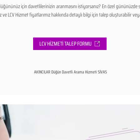
üğününüz için davetlilerinizin aranmasını istiyorsanız? En özel gününüzde s
e LCV Hizmet fiyatlarımız hakkında detaylı bilgi için talep oluşturabilir veya 
LCV HİZMETİ TALEP FORMU
AKINCILAR Düğün Davetli Arama Hizmeti SİVAS