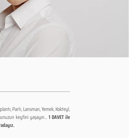
plantı, Parti, Lansman, Yemek, Kokteyl,
nunuzun keyfini yaşayın...
1 DAVET ile
radayız.