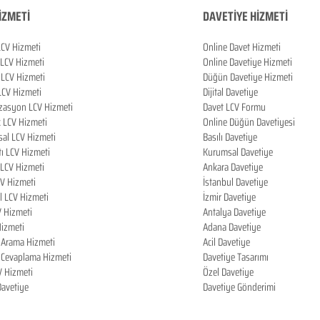
İZMETİ
DAVETİYE HİZMETİ
LCV Hizmeti
Online Davet Hizmeti
 LCV Hizmeti
Online Davetiye Hizmeti
LCV Hizmeti
Düğün Davetiye Hizmeti
LCV Hizmeti
Dijital Davetiye
zasyon LCV Hizmeti
Davet LCV Formu
k LCV Hizmeti
Online Düğün Davetiyesi
al LCV Hizmeti
Basılı Davetiye
tı LCV Hizmeti
Kurumsal Davetiye
LCV Hizmeti
Ankara Davetiye
CV Hizmeti
İstanbul Davetiye
l LCV Hizmeti
İzmir Davetiye
V Hizmeti
Antalya Davetiye
izmeti
Adana Davetiye
i Arama Hizmeti
Acil Davetiye
i Cevaplama Hizmeti
Davetiye Tasarımı
V Hizmeti
Özel Davetiye
 Davetiye
Davetiye Gönderimi