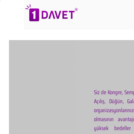
Siz de Kongre, Semp
Açılış, Düğün, Ga
organizasyonlarınız
olmasının avantaj
yüksek bedeller