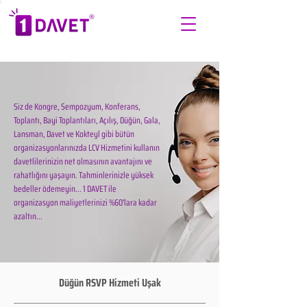
Siz de Kongre, Sempozyum, Konferans,
Toplantı, Bayi Toplantıları, Açılış, Düğün, Gala,
Lansman, Davet ve Kokteyl gibi bütün
organizasyonlarınızda LCV Hizmetini kullanın
davetlilerinizin net olmasının avantajını ve
rahatlığını yaşayın. Tahminlerinizle yüksek
bedeller ödemeyin... 1 DAVET ile
organizasyon maliyetlerinizi %60'lara kadar
azaltın...
Düğün RSVP Hizmeti Uşak