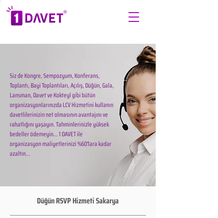
Siz de Kongre, Sempozyum, Konferans,
Toplantı, Bayi Toplantıları, Açılış, Düğün, Gala,
Lansman, Davet ve Kokteyl gibi bütün
organizasyonlarınızda LCV Hizmetini kullanın
davetlilerinizin net olmasının avantajını ve
rahatlığını yaşayın. Tahminlerinizle yüksek
bedeller ödemeyin... 1 DAVET ile
organizasyon maliyetlerinizi %60'lara kadar
azaltın...
Düğün RSVP Hizmeti Sakarya