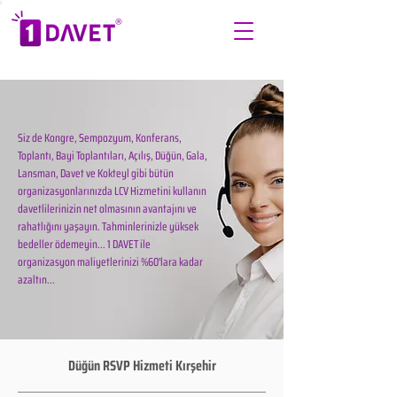
Siz de Kongre, Sempozyum, Konferans,
Toplantı, Bayi Toplantıları, Açılış, Düğün, Gala,
Lansman, Davet ve Kokteyl gibi bütün
organizasyonlarınızda LCV Hizmetini kullanın
davetlilerinizin net olmasının avantajını ve
rahatlığını yaşayın. Tahminlerinizle yüksek
bedeller ödemeyin... 1 DAVET ile
organizasyon maliyetlerinizi %60'lara kadar
azaltın...
Düğün RSVP Hizmeti Kırşehir