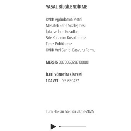
YASAL BİLGİLENDİRME
KVKK Aydınlatma Metni
Mesafeli Satış Sözleşmesi
İptal ve İade Koşulları
Site Kullanım Koşullarımız
Çerez Politikamız
KVKK Veri Sahibi Başvuru Formu
MERSİS
0070060287100001
İLETİ YÖNETİM SİSTEMİ
1 DAVET
- İ
YS 680437
ANKARA / TÜRKİYE
Tüm Hakları Saklıdır 2018-2025