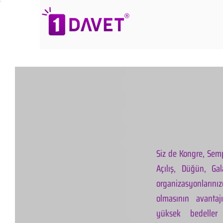
Siz de Kongre, Semp
Açılış, Düğün, Ga
organizasyonlarınız
olmasının avantaj
yüksek bedeller