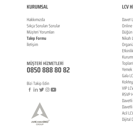
KURUMSAL
LCV H
Hakkımızda
Davet 
Sıkça Sorulan Sorula
r
Online
Müşteri Yorumları
Düğün 
Talep Formu
Nikah 
İletişim
Organi
Blog
Etkinli
Kurums
MÜŞTERİ HİZMETLERİ
Toplan
0850 888 80 82
Yemek 
Gala L
Koktey
Bizi Takip Edin
VIP LC
RSVP H
Davetl
© Copyright
Davetl
Acil LC
Dijital