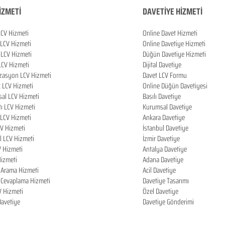
İZMETİ
DAVETİYE HİZMETİ
LCV Hizmeti
Online Davet Hizmeti
 LCV Hizmeti
Online Davetiye Hizmeti
LCV Hizmeti
Düğün Davetiye Hizmeti
LCV Hizmeti
Dijital Davetiye
zasyon LCV Hizmeti
Davet LCV Formu
k LCV Hizmeti
Online Düğün Davetiyesi
al LCV Hizmeti
Basılı Davetiye
tı LCV Hizmeti
Kurumsal Davetiye
LCV Hizmeti
Ankara Davetiye
CV Hizmeti
İstanbul Davetiye
l LCV Hizmeti
İzmir Davetiye
V Hizmeti
Antalya Davetiye
izmeti
Adana Davetiye
i Arama Hizmeti
Acil Davetiye
i Cevaplama Hizmeti
Davetiye Tasarımı
V Hizmeti
Özel Davetiye
 Davetiye
Davetiye Gönderimi