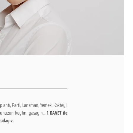
plantı, Parti, Lansman, Yemek, Kokteyl,
nunuzun keyfini yaşayın...
1 DAVET ile
radayız.