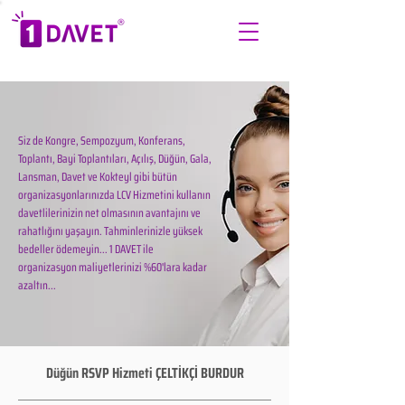
Siz de Kongre, Sempozyum, Konferans,
Toplantı, Bayi Toplantıları, Açılış, Düğün, Gala,
Lansman, Davet ve Kokteyl gibi bütün
organizasyonlarınızda LCV Hizmetini kullanın
davetlilerinizin net olmasının avantajını ve
rahatlığını yaşayın. Tahminlerinizle yüksek
bedeller ödemeyin... 1 DAVET ile
organizasyon maliyetlerinizi %60'lara kadar
azaltın...
Düğün RSVP Hizmeti ÇELTİKÇİ BURDUR