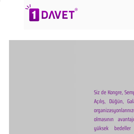
Siz de Kongre, Semp
Açılış, Düğün, Ga
organizasyonlarınız
olmasının avantaj
yüksek bedeller