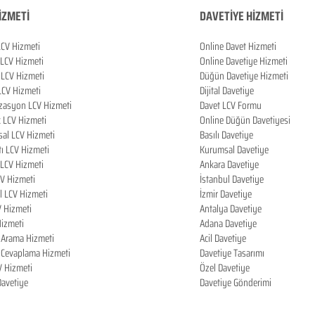
İZMETİ
DAVETİYE HİZMETİ
LCV Hizmeti
Online Davet Hizmeti
 LCV Hizmeti
Online Davetiye Hizmeti
LCV Hizmeti
Düğün Davetiye Hizmeti
LCV Hizmeti
Dijital Davetiye
zasyon LCV Hizmeti
Davet LCV Formu
k LCV Hizmeti
Online Düğün Davetiyesi
al LCV Hizmeti
Basılı Davetiye
tı LCV Hizmeti
Kurumsal Davetiye
LCV Hizmeti
Ankara Davetiye
CV Hizmeti
İstanbul Davetiye
l LCV Hizmeti
İzmir Davetiye
V Hizmeti
Antalya Davetiye
izmeti
Adana Davetiye
i Arama Hizmeti
Acil Davetiye
i Cevaplama Hizmeti
Davetiye Tasarımı
V Hizmeti
Özel Davetiye
 Davetiye
Davetiye Gönderimi