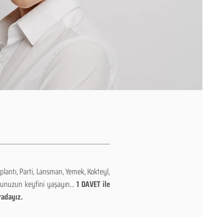
plantı, Parti, Lansman, Yemek, Kokteyl,
nunuzun keyfini yaşayın...
1 DAVET ile
radayız.