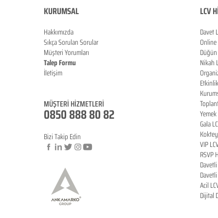
KURUMSAL
LCV H
Hakkımızda
Davet 
Sıkça Sorulan Sorula
r
Online
Müşteri Yorumları
Düğün 
Talep Formu
Nikah 
İletişim
Organi
Blog
Etkinli
Kurums
MÜŞTERİ HİZMETLERİ
Toplan
0850 888 80 82
Yemek 
Gala L
Koktey
Bizi Takip Edin
VIP LC
RSVP H
Davetl
© Copyright
Davetl
Acil LC
Dijital