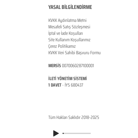
YASAL BİLGİLENDİRME
KVKK Aydınlatma Metni
Mesafeli Satış Sözleşmesi
İptal ve İade Koşulları
Site Kullanım Koşullarımız
Çerez Politikamız
KVKK Veri Sahibi Başvuru Formu
MERSİS
0070060287100001
İLETİ YÖNETİM SİSTEMİ
1 DAVET
- İ
YS 680437
ANKARA / TÜRKİYE
Tüm Hakları Saklıdır 2018-2025