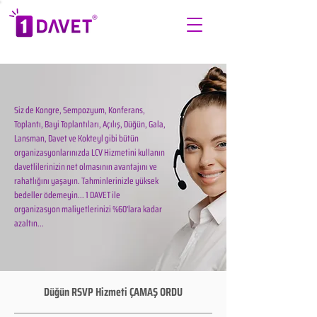
Siz de Kongre, Sempozyum, Konferans,
Toplantı, Bayi Toplantıları, Açılış, Düğün, Gala,
Lansman, Davet ve Kokteyl gibi bütün
organizasyonlarınızda LCV Hizmetini kullanın
davetlilerinizin net olmasının avantajını ve
rahatlığını yaşayın. Tahminlerinizle yüksek
bedeller ödemeyin... 1 DAVET ile
organizasyon maliyetlerinizi %60'lara kadar
azaltın...
Düğün RSVP Hizmeti ÇAMAŞ ORDU