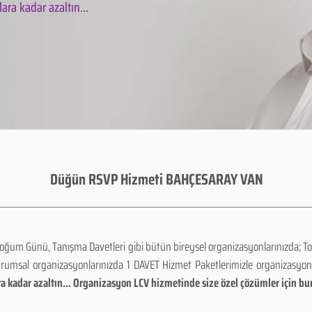
ara kadar azaltın...
Düğün RSVP Hizmeti BAHÇESARAY VAN
Doğum Günü, Tanışma Davetleri gibi bütün bireysel organizasyonlarınızda; To
urumsal organizasyonlarınızda 1 DAVET Hizmet Paketlerimizle organizasyo
a kadar azaltın... Organizasyon LCV hizmetinde size özel çözümler için bu