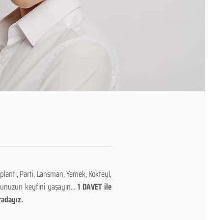
plantı, Parti, Lansman, Yemek, Kokteyl,
nunuzun keyfini yaşayın...
1 DAVET ile
radayız.