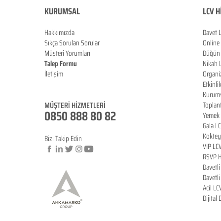
KURUMSAL
LCV H
Hakkımızda
Davet 
Sıkça Sorulan Sorula
r
Online
Müşteri Yorumları
Düğün 
Talep Formu
Nikah 
İletişim
Organi
Blog
Etkinli
Kurums
MÜŞTERİ HİZMETLERİ
Toplan
0850 888 80 82
Yemek 
Gala L
Koktey
Bizi Takip Edin
VIP LC
RSVP H
Davetl
© Copyright
Davetl
Acil LC
Dijital