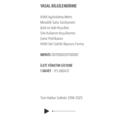
YASAL BİLGİLENDİRME
KVKK Aydınlatma Metni
Mesafeli Satış Sözleşmesi
İptal ve İade Koşulları
Site Kullanım Koşullarımız
Çerez Politikamız
KVKK Veri Sahibi Başvuru Formu
MERSİS
0070060287100001
İLETİ YÖNETİM SİSTEMİ
1 DAVET
- İ
YS 680437
ANKARA / TÜRKİYE
Tüm Hakları Saklıdır 2018-2025