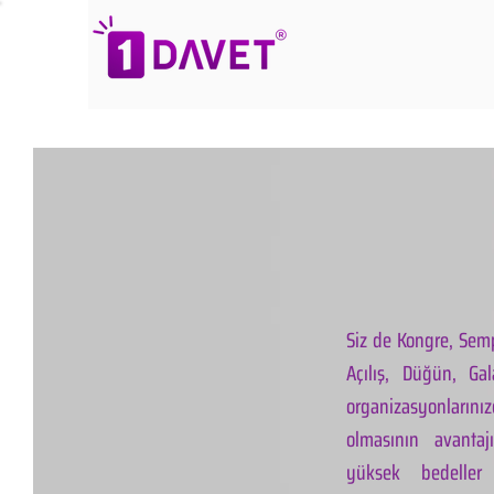
Siz de Kongre, Semp
Açılış, Düğün, Ga
organizasyonlarınız
olmasının avantaj
yüksek bedeller