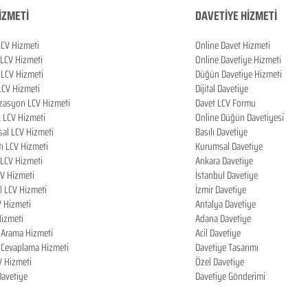
İZMETİ
DAVETİYE HİZMETİ
LCV Hizmeti
Online Davet Hizmeti
 LCV Hizmeti
Online Davetiye Hizmeti
LCV Hizmeti
Düğün Davetiye Hizmeti
LCV Hizmeti
Dijital Davetiye
zasyon LCV Hizmeti
Davet LCV Formu
k LCV Hizmeti
Online Düğün Davetiyesi
al LCV Hizmeti
Basılı Davetiye
tı LCV Hizmeti
Kurumsal Davetiye
LCV Hizmeti
Ankara Davetiye
CV Hizmeti
İstanbul Davetiye
l LCV Hizmeti
İzmir Davetiye
V Hizmeti
Antalya Davetiye
izmeti
Adana Davetiye
i Arama Hizmeti
Acil Davetiye
i Cevaplama Hizmeti
Davetiye Tasarımı
V Hizmeti
Özel Davetiye
 Davetiye
Davetiye Gönderimi