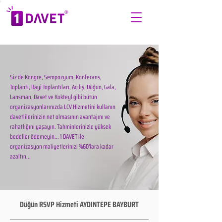
Siz de Kongre, Sempozyum, Konferans,
Toplantı, Bayi Toplantıları, Açılış, Düğün, Gala,
Lansman, Davet ve Kokteyl gibi bütün
organizasyonlarınızda LCV Hizmetini kullanın
davetlilerinizin net olmasının avantajını ve
rahatlığını yaşayın. Tahminlerinizle yüksek
bedeller ödemeyin... 1 DAVET ile
organizasyon maliyetlerinizi %60'lara kadar
azaltın...
Düğün RSVP Hizmeti AYDINTEPE BAYBURT