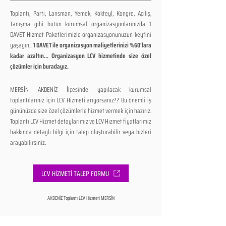
Toplantı, Parti, Lansman, Yemek, Kokteyl, Kongre, Açılış,
Tanışma gibi bütün kurumsal organizasyonlarınızda 1
DAVET Hizmet Paketlerimizle organizasyonunuzun keyfini
yaşayın...
1 DAVET ile organizasyon maliyetlerinizi %60'lara
kadar azaltın... Organizasyon LCV hizmetinde size özel
çözümler için buradayız.
MERSİN AKDENİZ İlçesinde yapılacak kurumsal
toplantılarınız için LCV Hizmeti arıyorsanız?? Bu önemli iş
gününüzde size özel çözümlerle hizmet vermek için hazırız.
Toplantı LCV Hizmet detaylarımız ve LCV Hizmet fiyatlarımız
hakkında detaylı bilgi için talep oluşturabilir veya bizleri
arayabilirsiniz.
LCV HİZMETİ TALEP FORMU
AKDENİZ Toplantı LCV Hizmeti MERSİN