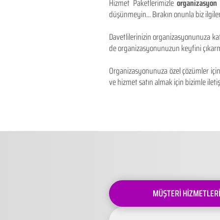
Hizmet Paketlerimizle
organizasyon 
düşünmeyin... Bırakın onunla biz ilgilen
Davetlilerinizin organizasyonunuza kat
de organizasyonunuzun keyfini çıkarm
Organizasyonunuza özel çözümler için 
ve hizmet satın almak için bizimle iletiş
MÜŞTERİ HİZMETLER