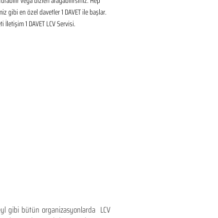
urabilir veya bizleri arayabilirsiniz. Hep 
iz gibi en özel davetler 1 DAVET ile başlar. 
i İletişim 1 DAVET LCV Servisi.
teyl gibi bütün organizasyonlarda LCV