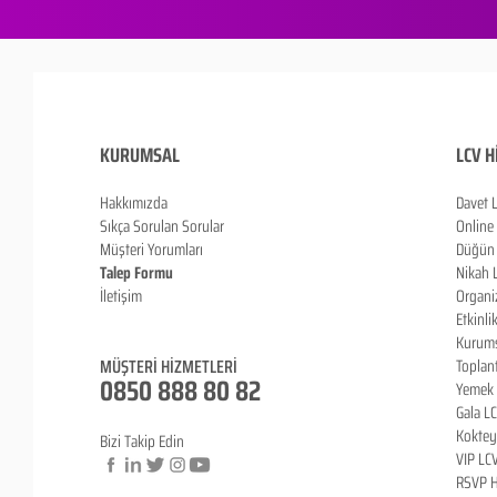
KURUMSAL
LCV H
Hakkımızda
Davet 
Sıkça Sorulan Sorula
r
Online
Müşteri Yorumları
Düğün 
Talep Formu
Nikah 
İletişim
Organi
Blog
Etkinli
Kurums
MÜŞTERİ HİZMETLERİ
Toplan
0850 888 80 82
Yemek 
Gala L
Koktey
Bizi Takip Edin
VIP LC
RSVP H