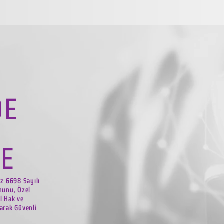
DE
LE
iz 6698 Sayılı
nunu, Özel
el Hak ve
arak Güvenli