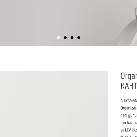
Organ
KAHT
ADIYAMAN 
Organizasy
özel günü
için hazır
ve LCV Hiz