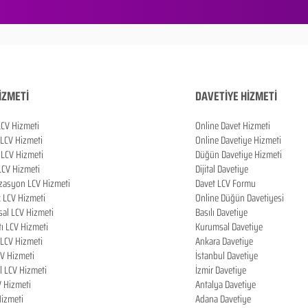
İZMETİ
DAVETİYE HİZMETİ
LCV Hizmeti
Online Davet Hizmeti
 LCV Hizmeti
Online Davetiye Hizmeti
LCV Hizmeti
Düğün Davetiye Hizmeti
LCV Hizmeti
Dijital Davetiye
zasyon LCV Hizmeti
Davet LCV Formu
k LCV Hizmeti
Online Düğün Davetiyesi
al LCV Hizmeti
Basılı Davetiye
tı LCV Hizmeti
Kurumsal Davetiye
LCV Hizmeti
Ankara Davetiye
CV Hizmeti
İstanbul Davetiye
l LCV Hizmeti
İzmir Davetiye
V Hizmeti
Antalya Davetiye
izmeti
Adana Davetiye