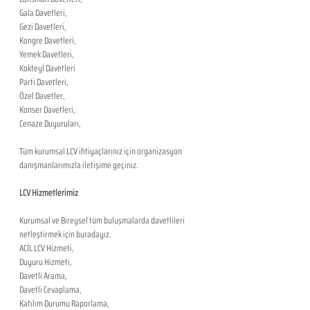
Gala Davetleri,
Gezi Davetleri,
Kongre Davetleri,
Yemek Davetleri,
Kokteyl Davetleri
Parti Davetleri,
Özel Davetler,
Konser Davetleri,
Cenaze Duyuruları,
Tüm kurumsal LCV ihtiyaçlarınız için organizasyon 
danışmanlarımızla iletişime geçiniz.
LCV Hizmetlerimiz
Kurumsal ve Bireysel tüm buluşmalarda davetlileri 
netleştirmek için buradayız. 
ACİL LCV Hizmeti,
Duyuru Hizmeti,
Davetli Arama,
Davetli Cevaplama,
Katılım Durumu Raporlama,