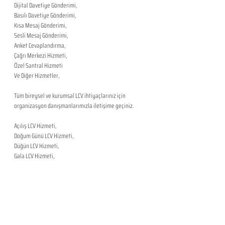
Dijital Davetiye Gönderimi,
Basılı Davetiye Gönderimi,
Kısa Mesaj Gönderimi,
Sesli Mesaj Gönderimi,
Anket Cevaplandırma,
Çağrı Merkezi Hizmeti,
Özel Santral Hizmeti
Ve Diğer Hizmetler,
​Tüm bireysel ve kurumsal LCV ihtiyaçlarınız için 
organizasyon danışmanlarımızla iletişime geçiniz.
Açılış LCV Hizmeti,
Doğum Günü LCV Hizmeti,
Düğün LCV Hizmeti,
Gala LCV Hizmeti,
Gezi LCV Hizmeti,
Kokteyl LCV Hizmeti
Kongre LCV Hizmeti,
Konser LCV Hizmeti,
Lansman LCV Hizmeti,
Mezuniyet LCV Hizmeti,