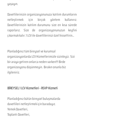
yaşayın.
Davetlilerinizin organizasyonunuza katılım durumlarını 
netleştirmek için birçok yöntem kullanırız. 
Davetlilerinizin katılım durumunu size en kısa sürede 
raporlarız. Size de organizasyonunuzun keyfini 
çıkarmak kalır. 1 LCV ile davetlilerinizi özel hissettirin...
Planladığınız tüm bireysel ve kurumsal 
organizasyonlarda LCV Hizmetlerimizle sizinleyiz.  Sizi 
bir araya getiren onlarca neden varken!!! Birde 
organizasyonu düşünmeyin.  Bırakın onunla biz 
ilgileniriz.
BİREYSEL 1 LCV Hizmetleri - RSVP Hizmeti
Planladığınız bütün bireysel buluşmalarda 
davetlileri netleştirmek için buradayız.
Yemek Davetleri,
Toplantı Davetleri,