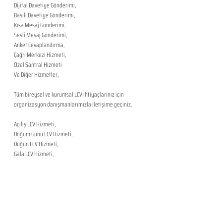
Dijital Davetiye Gönderimi,
Basılı Davetiye Gönderimi,
Kısa Mesaj Gönderimi,
Sesli Mesaj Gönderimi,
Anket Cevaplandırma,
Çağrı Merkezi Hizmeti,
Özel Santral Hizmeti
Ve Diğer Hizmetler,
​Tüm bireysel ve kurumsal LCV ihtiyaçlarınız için 
organizasyon danışmanlarımızla iletişime geçiniz.
Açılış LCV Hizmeti,
Doğum Günü LCV Hizmeti,
Düğün LCV Hizmeti,
Gala LCV Hizmeti,
Gezi LCV Hizmeti,
Kokteyl LCV Hizmeti
Kongre LCV Hizmeti,
Konser LCV Hizmeti,
Lansman LCV Hizmeti,
Mezuniyet LCV Hizmeti,