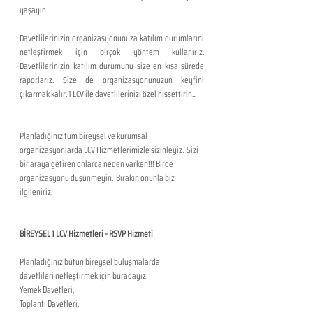
yaşayın.
Davetlilerinizin organizasyonunuza katılım durumlarını 
netleştirmek için birçok yöntem kullanırız. 
Davetlilerinizin katılım durumunu size en kısa sürede 
raporlarız. Size de organizasyonunuzun keyfini 
çıkarmak kalır. 1 LCV ile davetlilerinizi özel hissettirin...
Planladığınız tüm bireysel ve kurumsal 
organizasyonlarda LCV Hizmetlerimizle sizinleyiz.  Sizi 
bir araya getiren onlarca neden varken!!! Birde 
organizasyonu düşünmeyin.  Bırakın onunla biz 
ilgileniriz.
BİREYSEL 1 LCV Hizmetleri - RSVP Hizmeti
Planladığınız bütün bireysel buluşmalarda 
davetlileri netleştirmek için buradayız.
Yemek Davetleri,
Toplantı Davetleri,