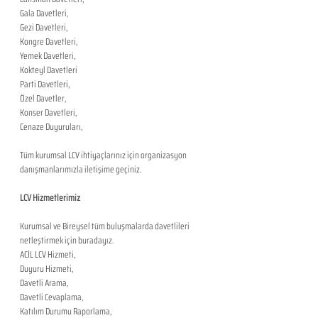
Gala Davetleri,
Gezi Davetleri,
Kongre Davetleri,
Yemek Davetleri,
Kokteyl Davetleri
Parti Davetleri,
Özel Davetler,
Konser Davetleri,
Cenaze Duyuruları,
Tüm kurumsal LCV ihtiyaçlarınız için organizasyon 
danışmanlarımızla iletişime geçiniz.
LCV Hizmetlerimiz
Kurumsal ve Bireysel tüm buluşmalarda davetlileri 
netleştirmek için buradayız. 
ACİL LCV Hizmeti,
Duyuru Hizmeti,
Davetli Arama,
Davetli Cevaplama,
Katılım Durumu Raporlama,