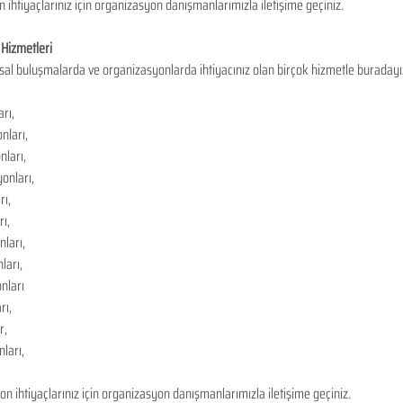
ihtiyaçlarınız için organizasyon danışmanlarımızla iletişime geçiniz.
Hizmetleri
sal buluşmalarda ve organizasyonlarda ihtiyacınız olan birçok hizmetle buradayı
rı,
nları,
nları,
onları,
rı,
ı,
ları,
ları,
nları
rı,
r,
ları,
 ihtiyaçlarınız için organizasyon danışmanlarımızla iletişime geçiniz.