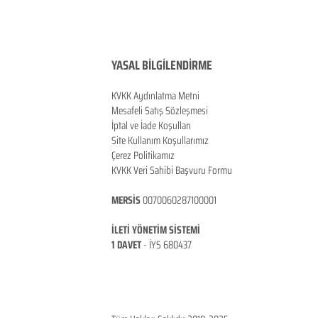
YASAL BİLGİLENDİRME
KVKK Aydınlatma Metni
Mesafeli Satış Sözleşmesi
İptal ve İade Koşulları
Site Kullanım Koşullarımız
Çerez Politikamız
KVKK Veri Sahibi Başvuru Formu
MERSİS
0070060287100001
İLETİ YÖNETİM SİSTEMİ
1 DAVET
- İ
YS 680437
ANKARA / TÜRKİYE