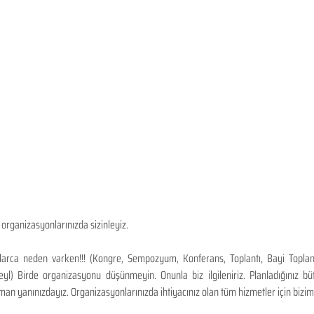
organizasyonlarınızda sizinleyiz.
larca neden varken!!! (Kongre, Sempozyum, Konferans, Toplantı, Bayi Toplantıl
l) Birde organizasyonu düşünmeyin. Onunla biz ilgileniriz. Planladığınız bü
n yanınızdayız. Organizasyonlarınızda ihtiyacınız olan tüm hizmetler için bizimle