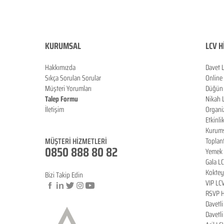
KURUMSAL
LCV H
Hakkımızda
Davet 
Sıkça Sorulan Sorula
r
Online
Müşteri Yorumları
Düğün 
Talep Formu
Nikah 
İletişim
Organi
Blog
Etkinli
Kurums
MÜŞTERİ HİZMETLERİ
Toplan
0850 888 80 82
Yemek 
Gala L
Koktey
Bizi Takip Edin
VIP LC
RSVP H
Davetl
© Copyright
Davetl