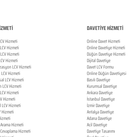
İZMETİ
DAVETİYE HİZMETİ
LCV Hizmeti
Online Davet Hizmeti
 LCV Hizmeti
Online Davetiye Hizmeti
LCV Hizmeti
Düğün Davetiye Hizmeti
LCV Hizmeti
Dijital Davetiye
zasyon LCV Hizmeti
Davet LCV Formu
k LCV Hizmeti
Online Düğün Davetiyesi
al LCV Hizmeti
Basılı Davetiye
tı LCV Hizmeti
Kurumsal Davetiye
LCV Hizmeti
Ankara Davetiye
CV Hizmeti
İstanbul Davetiye
l LCV Hizmeti
İzmir Davetiye
V Hizmeti
Antalya Davetiye
izmeti
Adana Davetiye
i Arama Hizmeti
Acil Davetiye
i Cevaplama Hizmeti
Davetiye Tasarımı