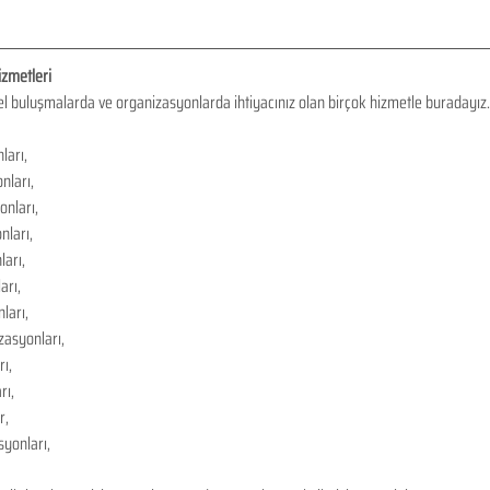
zmetleri
el buluşmalarda ve organizasyonlarda ihtiyacınız olan birçok hizmetle buradayız.
ları,
nları,
nları,
nları,
arı,
arı,
ları,
asyonları,
ı,
rı,
r,
yonları,