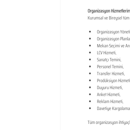
Organizasyon Hizmetlerim
Kurumsal ve Bireysel tüm 
Organizasyon Yöneti
Organizasyon Planl
Mekan Seçimi ve Anl
LCV Hizmeti,
Sanatçı Temini,
Personel Temini,
Transfer Hizmeti,
Prodüksiyon Hizmeti
Duyuru Hizmeti,
Anket Hizmeti,
Reklam Hizmeti,
Davetiye Kargolama
Tüm organizasyon ihtiyaçla