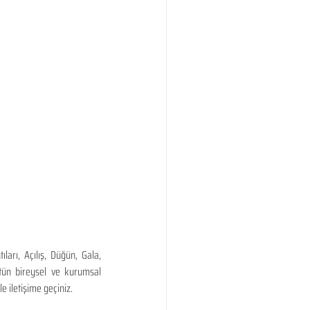
arı, Açılış, Düğün, Gala, 
tün bireysel ve kurumsal 
 iletişime geçiniz. 