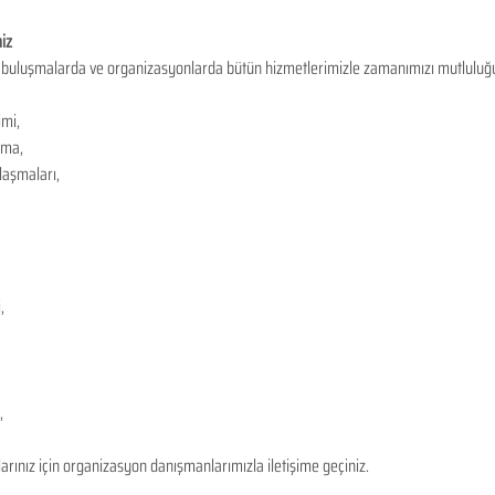
iz
buluşmalarda ve organizasyonlarda bütün hizmetlerimizle zamanımızı mutluluğun
mi,
ama,
aşmaları,
,
,
rınız için organizasyon danışmanlarımızla iletişime geçiniz.