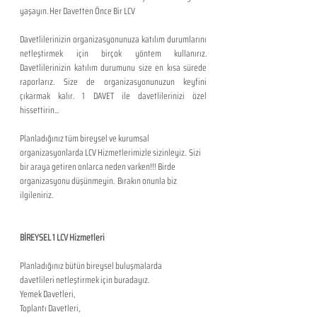
yaşayın. Her Davetten Önce Bir LCV
Davetlilerinizin organizasyonunuza katılım durumlarını 
netleştirmek için birçok yöntem kullanırız. 
Davetlilerinizin katılım durumunu size en kısa sürede 
raporlarız. Size de organizasyonunuzun keyfini 
çıkarmak kalır. 1 DAVET ile davetlilerinizi özel 
hissettirin...
Planladığınız tüm bireysel ve kurumsal 
organizasyonlarda LCV Hizmetlerimizle sizinleyiz.  Sizi 
bir araya getiren onlarca neden varken!!! Birde 
organizasyonu düşünmeyin.  Bırakın onunla biz 
ilgileniriz.
BİREYSEL 1 LCV Hizmetleri
Planladığınız bütün bireysel buluşmalarda 
davetlileri netleştirmek için buradayız.
Yemek Davetleri,
Toplantı Davetleri,