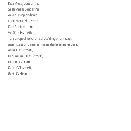
Kısa Mesaj Gönderimi,
Sesli Mesaj Gönderimi,
Anket Cevaplandırma,
Çağrı Merkezi Hizmeti,
Özel Santral Hizmeti
Ve Diğer Hizmetler,
​Tüm bireysel ve kurumsal LCV ihtiyaçlarınız için 
organizasyon danışmanlarımızla iletişime geçiniz.
Açılış LCV Hizmeti,
Doğum Günü LCV Hizmeti,
Düğün LCV Hizmeti,
Gala LCV Hizmeti,
Gezi LCV Hizmeti,
Kokteyl LCV Hizmeti
Kongre LCV Hizmeti,
Konser LCV Hizmeti,
Lansman LCV Hizmeti,
Mezuniyet LCV Hizmeti,
Nikah LCV Hizmeti,
Özel LCV Hizmeti,
Parti LCV Hizmeti,
Sünnet LCV Hizmeti,