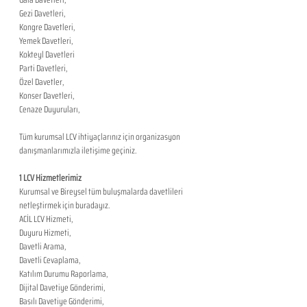
Gezi Davetleri,
Kongre Davetleri,
Yemek Davetleri,
Kokteyl Davetleri
Parti Davetleri,
Özel Davetler,
Konser Davetleri,
Cenaze Duyuruları,
Tüm kurumsal LCV ihtiyaçlarınız için organizasyon 
danışmanlarımızla iletişime geçiniz.
1 LCV Hizmetlerimiz
Kurumsal ve Bireysel tüm buluşmalarda davetlileri 
netleştirmek için buradayız. 
ACİL LCV Hizmeti,
Duyuru Hizmeti,
Davetli Arama,
Davetli Cevaplama,
Katılım Durumu Raporlama,
Dijital Davetiye Gönderimi,
Basılı Davetiye Gönderimi,