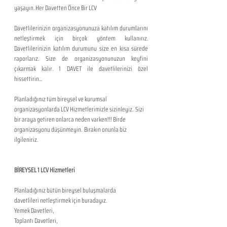
yaşayın. Her Davetten Önce Bir LCV
Davetlilerinizin organizasyonunuza katılım durumlarını 
netleştirmek için birçok yöntem kullanırız. 
Davetlilerinizin katılım durumunu size en kısa sürede 
raporlarız. Size de organizasyonunuzun keyfini 
çıkarmak kalır. 1 DAVET ile davetlilerinizi özel 
hissettirin...
Planladığınız tüm bireysel ve kurumsal 
organizasyonlarda LCV Hizmetlerimizle sizinleyiz.  Sizi 
bir araya getiren onlarca neden varken!!! Birde 
organizasyonu düşünmeyin.  Bırakın onunla biz 
ilgileniriz.
BİREYSEL 1 LCV Hizmetleri
Planladığınız bütün bireysel buluşmalarda 
davetlileri netleştirmek için buradayız.
Yemek Davetleri,
Toplantı Davetleri,