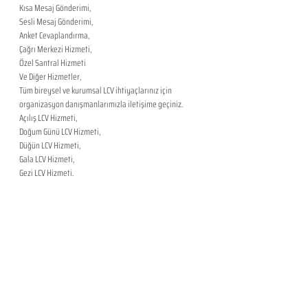
Kısa Mesaj Gönderimi,
Sesli Mesaj Gönderimi,
Anket Cevaplandırma,
Çağrı Merkezi Hizmeti,
Özel Santral Hizmeti
Ve Diğer Hizmetler,
​Tüm bireysel ve kurumsal LCV ihtiyaçlarınız için 
organizasyon danışmanlarımızla iletişime geçiniz.
Açılış LCV Hizmeti,
Doğum Günü LCV Hizmeti,
Düğün LCV Hizmeti,
Gala LCV Hizmeti,
Gezi LCV Hizmeti,
Kokteyl LCV Hizmeti
Kongre LCV Hizmeti,
Konser LCV Hizmeti,
Lansman LCV Hizmeti,
Mezuniyet LCV Hizmeti,
Nikah LCV Hizmeti,
Özel LCV Hizmeti,
Parti LCV Hizmeti,
Sünnet LCV Hizmeti,