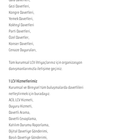
Gezi Davetleri,
Kongre Davetleri,
Yemek Davetleri,
Kokteyl Davetleri
Parti Davetleri,
Özel Davetler,
Konser Davetleri,
Cenaze Duyuruları,
Tüm kurumsal LCV ihtiyaçlarınız için organizasyon 
danışmanlarımızla iletişime geçiniz.
1 LCV Hizmetlerimiz
Kurumsal ve Bireysel tüm buluşmalarda davetlileri 
netleştirmek için buradayız. 
ACİL LCV Hizmeti,
Duyuru Hizmeti,
Davetli Arama,
Davetli Cevaplama,
Katılım Durumu Raporlama,
Dijital Davetiye Gönderimi,
Basılı Davetiye Gönderimi,