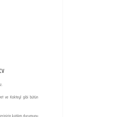
LCV
z.
et ve Kokteyl gibi bütün 
lerinizin katılım durumunu 