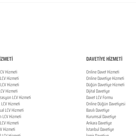
İZMETİ
DAVETİYE HİZMETİ
LCV Hizmeti
Online Davet Hizmeti
 LCV Hizmeti
Online Davetiye Hizmeti
LCV Hizmeti
Düğün Davetiye Hizmeti
LCV Hizmeti
Dijital Davetiye
zasyon LCV Hizmeti
Davet LCV Formu
k LCV Hizmeti
Online Düğün Davetiyesi
al LCV Hizmeti
Basılı Davetiye
tı LCV Hizmeti
Kurumsal Davetiye
LCV Hizmeti
Ankara Davetiye
CV Hizmeti
İstanbul Davetiye
l LCV Hizmeti
İzmir Davetiye