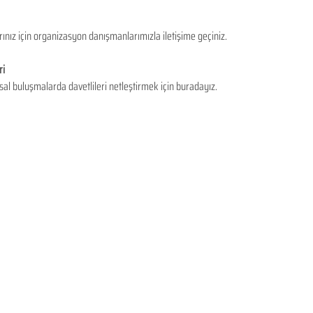
rınız için organizasyon danışmanlarımızla iletişime geçiniz.
ri
al buluşmalarda davetlileri netleştirmek için buradayız.