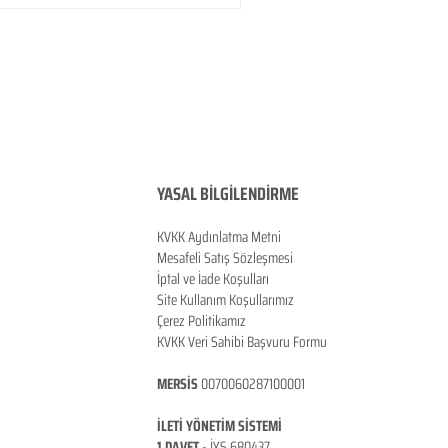
YASAL BİLGİLENDİRME
KVKK Aydınlatma Metni
Mesafeli Satış Sözleşmesi
İptal ve İade Koşulları
Site Kullanım Koşullarımız
Çerez Politikamız
KVKK Veri Sahibi Başvuru Formu
MERSİS
0070060287100001
İLETİ YÖNETİM SİSTEMİ
1 DAVET
- İ
YS 680437