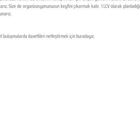
arız. Size de organizasyonunuzun keyfini çıkarmak kalır. 1 LCV olarak planladığ
sunarız.
el buluşmalarda davetlileri netleştirmek için buradayız.