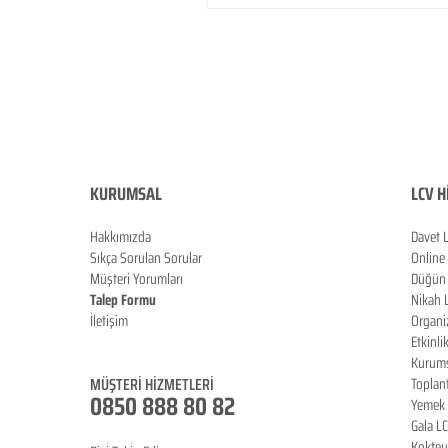
KURUMSAL
LCV H
Hakkımızda
Davet 
Sıkça Sorulan Sorula
r
Online
Müşteri Yorumları
Düğün 
Talep Formu
Nikah 
İletişim
Organi
Blog
Etkinli
Kurums
MÜŞTERİ HİZMETLERİ
Toplan
0850 888 80 82
Yemek 
Gala L
Koktey