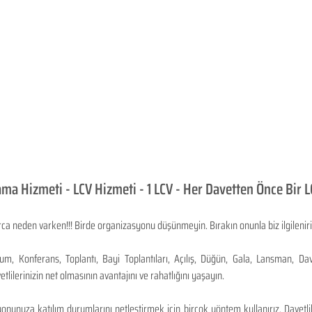
ama Hizmeti - LCV Hizmeti - 1 LCV - Her Davetten Önce Bir 
arca neden varken!!! Birde organizasyonu düşünmeyin. Bırakın onunla biz ilgileniri
, Konferans, Toplantı, Bayi Toplantıları, Açılış, Düğün, Gala, Lansman, Dav
lilerinizin net olmasının avantajını ve rahatlığını yaşayın.
yonunuza katılım durumlarını netleştirmek için birçok yöntem kullanırız. Davetli