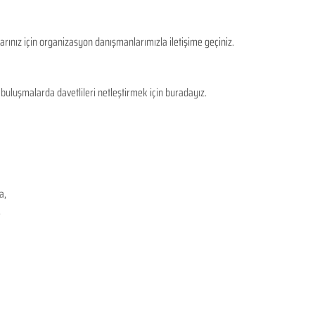
rınız için organizasyon danışmanlarımızla iletişime geçiniz.
uluşmalarda davetlileri netleştirmek için buradayız. 
a,
,