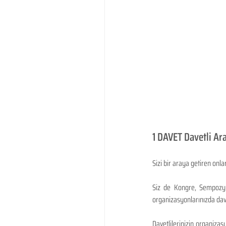
1 DAVET Davetli Ar
Sizi bir araya getiren onl
Siz de Kongre, Sempozyum
organizasyonlarınızda davet
Davetlilerinizin organizas