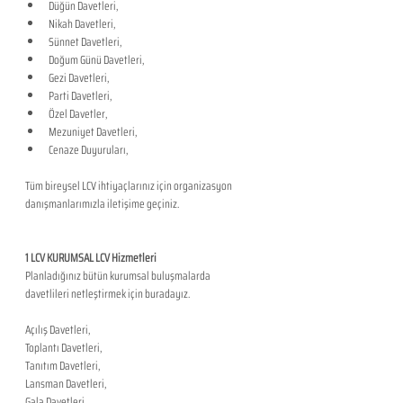
Düğün Davetleri,
Nikah Davetleri,
Sünnet Davetleri,
Doğum Günü Davetleri,
Gezi Davetleri,
Parti Davetleri,
Özel Davetler,
Mezuniyet Davetleri,
Cenaze Duyuruları,
Tüm bireysel LCV ihtiyaçlarınız için organizasyon 
danışmanlarımızla iletişime geçiniz.
1 LCV KURUMSAL LCV Hizmetleri
Planladığınız bütün kurumsal buluşmalarda 
davetlileri netleştirmek için buradayız.
Açılış Davetleri,
Toplantı Davetleri,
Tanıtım Davetleri,
Lansman Davetleri,
Gala Davetleri,