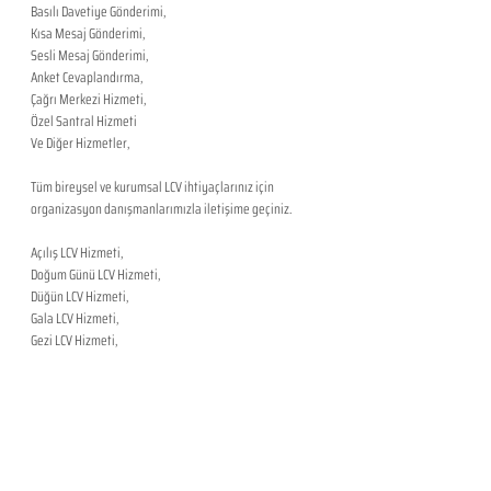
Basılı Davetiye Gönderimi,
Kısa Mesaj Gönderimi,
Sesli Mesaj Gönderimi,
Anket Cevaplandırma,
Çağrı Merkezi Hizmeti,
Özel Santral Hizmeti
Ve Diğer Hizmetler,
Tüm bireysel ve kurumsal LCV ihtiyaçlarınız için 
organizasyon danışmanlarımızla iletişime geçiniz.
Açılış LCV Hizmeti,
Doğum Günü LCV Hizmeti,
Düğün LCV Hizmeti,
Gala LCV Hizmeti,
Gezi LCV Hizmeti,
Kokteyl LCV Hizmeti
Kongre LCV Hizmeti,
Konser LCV Hizmeti,
Lansman LCV Hizmeti,
Mezuniyet LCV Hizmeti,
Nikah LCV Hizmeti,