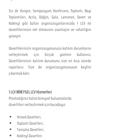
Siz de Kongre, Sempozyum, Konferans, Toplantı, Bayi 
Toplantıları, Açılış, Düğün, Gala, Lansman, Davet ve 
Kokteyl gibi bütün organizasyonlarınızda 1 LCV ile 
davetlilerinizin net olmasının avantajını ve rahatlığını 
yaşayın.
Davetlilerinizin organizasyonunuza katılım durumlarını 
netleştirmek için birçok yöntem kullanırız. 
Davetlilerinizin katılım durumunu size en kısa sürede 
raporlarız. Size de organizasyonunuzun keyfini 
çıkarmak kalır.  
1 LCV BİREYSEL LCV Hizmetleri
Planladığınız bütün bireysel buluşmalarda 
davetlileri netleştirmek için buradayız.
Yemek Davetleri,
Toplantı Davetleri,
Tanışma Davetleri,
Kokteyl Davetleri