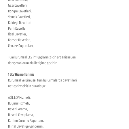
Gezi Davetleri,
Kongre Davetleri,
Yemek Davetleri,
Kokteyl Davetleri
Parti Davetleri,
Özel Davetler,
Konser Davetleri,
Cenaze Duyuruları,
Tüm kurumsal LCV ihtiyaçlarınız için organizasyon 
danışmanlarımızla iletişime geçiniz.
1 LCV Hizmetlerimiz
Kurumsal ve Bireysel tüm buluşmalarda davetlileri 
netleştirmek için buradayız. 
ACİL LCV Hizmeti,
Duyuru Hizmeti,
Davetli Arama,
Davetli Cevaplama,
Katılım Durumu Raporlama,
Dijital Davetiye Gönderimi,