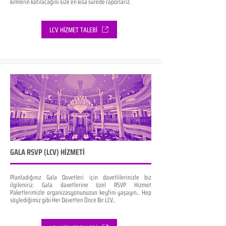
kimlerin katılacağını size en kısa sürede raporlarız.
LCV HİZMET TALEBİ
GALA RSVP (LCV) HİZMETİ
Planladığınız Gala Davetleri için davetlilerinizle biz
ilgileniriz. Gala davetlerine özel RSVP Hizmet
Paketlerimizle organizasyonunuzun keyfini yaşayın... Hep
söylediğimiz gibi Her Davetten Önce Bir LCV...