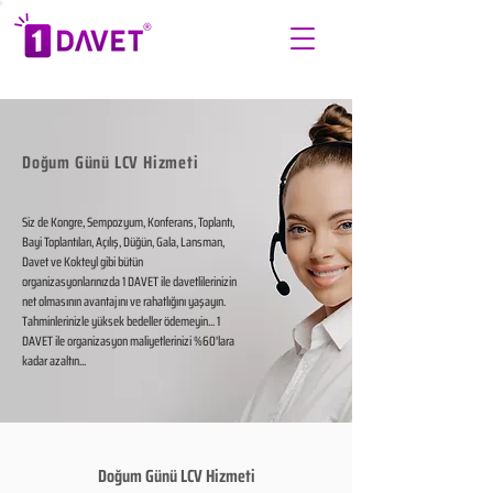
Doğum Günü LCV Hizmeti
Siz de Kongre, Sempozyum, Konferans, Toplantı,
Bayi Toplantıları, Açılış, Düğün, Gala, Lansman,
Davet ve Kokteyl gibi bütün
organizasyonlarınızda 1 DAVET ile davetlilerinizin
net olmasının avantajını ve rahatlığını yaşayın.
Tahminlerinizle yüksek bedeller ödemeyin... 1
DAVET ile organizasyon maliyetlerinizi %60'lara
kadar azaltın...
Doğum Günü LCV Hizmeti