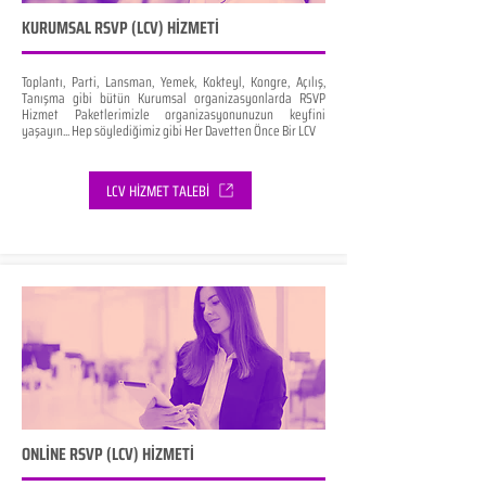
KURUMSAL RSVP (LCV) HİZMETİ
Toplantı, Parti, Lansman, Yemek, Kokteyl, Kongre, Açılış,
Tanışma gibi bütün Kurumsal organizasyonlarda RSVP
Hizmet Paketlerimizle organizasyonunuzun keyfini
yaşayın... Hep söylediğimiz gibi Her Davetten Önce Bir LCV
LCV HİZMET TALEBİ
ONLİNE RSVP (LCV) HİZMETİ