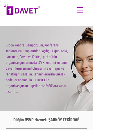
Siz de Kongre, Sempozyum, Konferans,
Toplantı, Bayi Toplantıları, Açılış, Düğün, Gala,
Lansman, Davet ve Kokteyl gibi bütün
organizasyonlarınızda LCV Hizmetini kullanın
davetlilerinizin net olmasının avantajını ve
rahatlığını yaşayın. Tahminlerinizle yüksek
bedeller ödemeyin... 1 DAVET ile
organizasyon maliyetlerinizi %60'lara kadar
azaltın...
Düğün RSVP Hizmeti ŞARKÖY TEKİRDAĞ